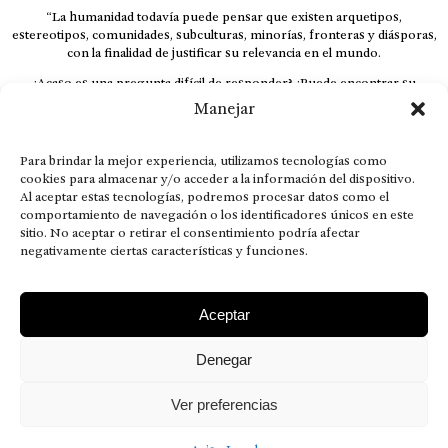
“La humanidad todavía puede pensar que existen arquetipos,
estereotipos, comunidades, subculturas, minorías, fronteras y diásporas,
con la finalidad de justificar su relevancia en el mundo.
¿Acaso es una pregunta difícil de responder? ¿Puede encontrar su
respuesta al instante, otorgando al receptor cuestionado espacio y
Manejar
velocidad suficiente para responder correctamente? De no ser así, el que
calla otorga.
Para brindar la mejor experiencia, utilizamos tecnologías como
El concepto de familia no está limitado exclusivamente a la sangre; seres
cookies para almacenar y/o acceder a la información del dispositivo.
que surgen en nuestro diario vivir suelen pesar más que los
Al aceptar estas tecnologías, podremos procesar datos como el
emparentados. Más bien, el apego de estas dos versiones de seres
comportamiento de navegación o los identificadores únicos en este
queridos mueve ideales provenientes de sus vivencias.
sitio. No aceptar o retirar el consentimiento podría afectar
negativamente ciertas características y funciones.
This is for nuestra gente.” – HRSuriel
Aceptar
Denegar
AVISO LEGAL
POLÍTICA DE PRIVACIDAD
MISIÓN VISIÓN VALORES
CONTACTOS
Ver preferencias
2026 RDÉ Digital, todos los derechos reservados.