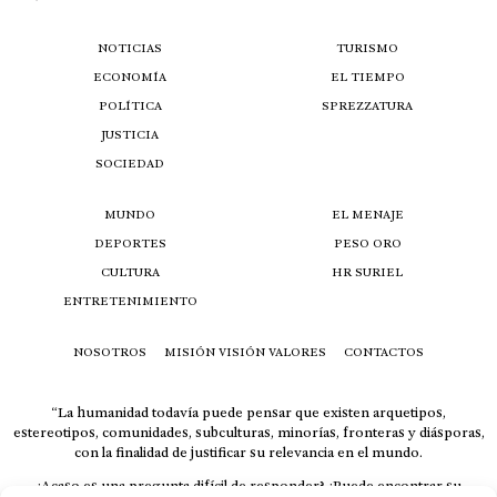
NOTICIAS
TURISMO
ECONOMÍA
EL TIEMPO
POLÍTICA
SPREZZATURA
JUSTICIA
SOCIEDAD
MUNDO
EL MENAJE
DEPORTES
PESO ORO
CULTURA
HR SURIEL
ENTRETENIMIENTO
NOSOTROS
MISIÓN VISIÓN VALORES
CONTACTOS
“La humanidad todavía puede pensar que existen arquetipos,
estereotipos, comunidades, subculturas, minorías, fronteras y diásporas,
con la finalidad de justificar su relevancia en el mundo.
¿Acaso es una pregunta difícil de responder? ¿Puede encontrar su