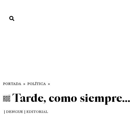
PORTADA
PAÍS
ECONOMÍA
POLÍTICA
JUSTICIA
MUNDO
Política
POLÍTICA
PORTADA
»
POLÍTICA
»
Tarde, como siempre
| DENGUE | EDITORIAL