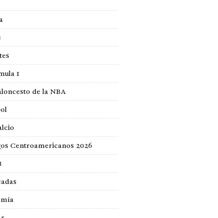
a
e
tes
mula 1
loncesto de la NBA
ol
lcio
gos Centroamericanos 2026
B
cadas
omía
ar