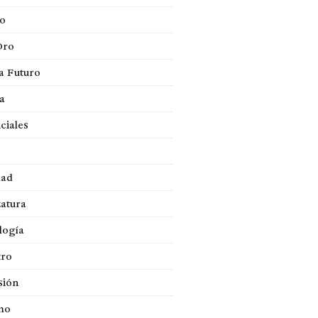
so
Oro
a Futuro
ca
ciales
dad
atura
logía
tro
sión
mo