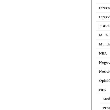
Intern
Interv
Justici
Moda
Mund
NBA
Negoc
Notici
Opini
País
Med
Prov