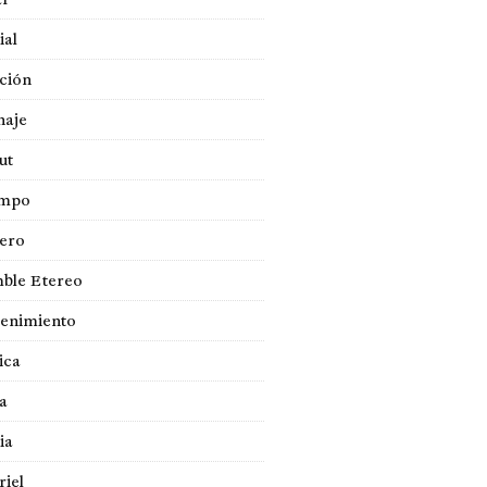
ial
ción
naje
ut
empo
jero
ble Etereo
tenimiento
ica
a
ia
iel