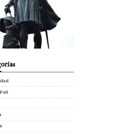
orías
idad
Fati
a
a