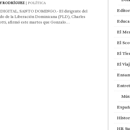
Y RODRÍGUEZ
| POLÍTICA
Editor
DIGITAL, SANTO DOMINGO.- El dirigente del
do de la Liberación Dominicana (PLD), Charles
Educa
otti, afirmó este martes que Gonzalo…
El Me
El Sco
El Ti
El Via
Ensam
Entre
Mús
Españ
Histor
HR Sur