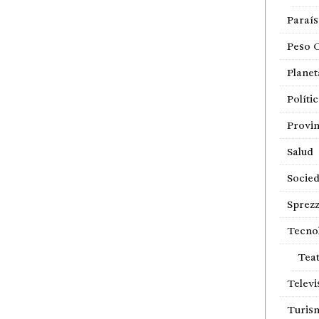
Paraí
Peso 
Planet
Políti
Provin
Salud
Socie
Sprezz
Tecno
Tea
Televi
Turis