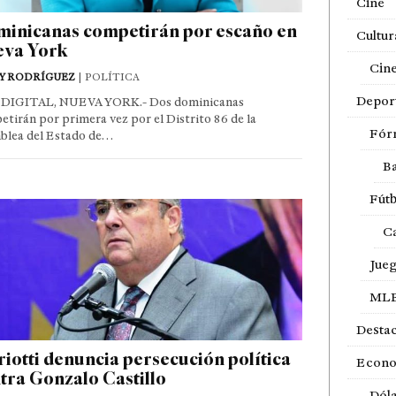
Cine
inicanas competirán por escaño en
Cultur
va York
Cin
Y RODRÍGUEZ
| POLÍTICA
Depor
DIGITAL, NUEVA YORK.- Dos dominicanas
tirán por primera vez por el Distrito 86 de la
Fór
blea del Estado de…
Ba
Fútb
Ca
Jue
ML
Desta
iotti denuncia persecución política
Econ
tra Gonzalo Castillo
Dól