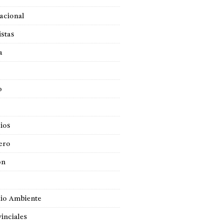
acional
istas
a
o
ios
ero
ón
io Ambiente
inciales