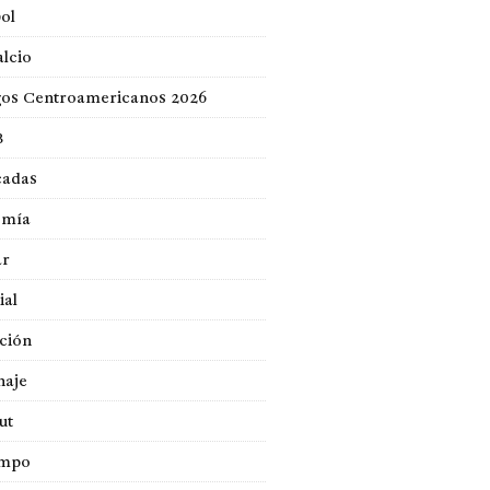
ol
lcio
gos Centroamericanos 2026
B
cadas
omía
ar
ial
ción
naje
ut
empo