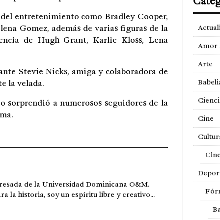
Categ
s del entretenimiento como Bradley Cooper,
ena Gomez, además de varias figuras de la
Actual
tencia de Hugh Grant, Karlie Kloss, Lena
Amor 
Arte
ante Stevie Nicks, amiga y colaboradora de
Babeli
e la velada.
Cienci
o sorprendió a numerosos seguidores de la
ima.
Cine
Cultur
Cin
Depor
gresada de la Universidad Dominicana O&M.
Fór
a historia, soy un espíritu libre y creativo...
Ba