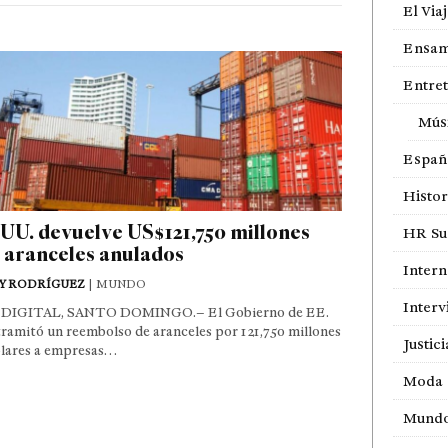
El Via
Ensam
Entre
Mús
Españ
Histor
UU. devuelve US$121,750 millones
HR Sur
 aranceles anulados
Intern
Y RODRÍGUEZ
| MUNDO
Interv
DIGITAL, SANTO DOMINGO.– El Gobierno de EE.
ramitó un reembolso de aranceles por 121,750 millones
Justici
ólares a empresas…
Moda
Mund