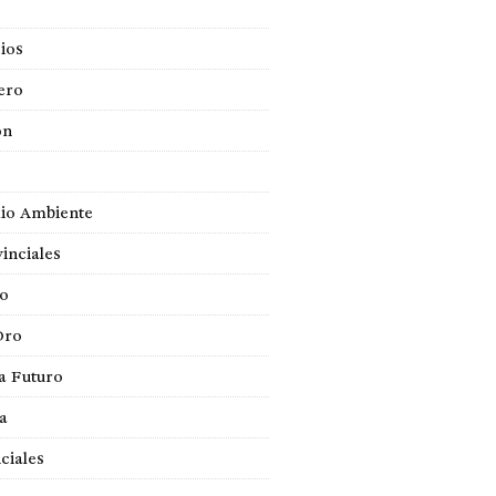
ios
ero
ón
io Ambiente
inciales
so
Oro
a Futuro
ca
ciales