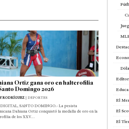
Fútb
Ca
Jue
ML
Desta
Econ
Dól
Editor
iana Ortiz gana oro en halterofilia
Santo Domingo 2026
Educa
Y RODRÍGUEZ
| DEPORTES
El Me
DIGITAL, SANTO DOMINGO.- La pesista
El Sco
icana Dahiana Ortiz conquistó la medalla de oro en la
rofilia de los XXV…
El Ti