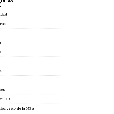
orías
idad
Fati
a
a
a
e
tes
mula 1
loncesto de la NBA