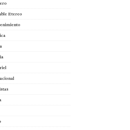
jero
ble Etereo
tenimiento
ica
a
ia
iel
acional
istas
a
o