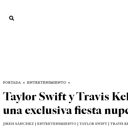
PORTADA
PAÍS
ECONOMÍA
POLÍTICA
JUSTICIA
MUNDO
Entretenimiento
DESTACADAS
ENTRETENIMIENTO
PORTADA
»
ENTRETENIMIENTO
»
Taylor Swift y Travis K
una exclusiva fiesta nup
JIREH SÁNCHEZ
| ENTRETENIMIENTO | TAYLOR SWIFT | TRAVIS K