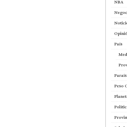
NBA
Negoc
Notici
Opini
País
Med
Prov
Paraí
Peso 
Planet
Políti
Provin