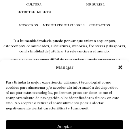
CULTURA
HR SURIEL
ENTRETENIMIENTO
NOSOTROS
MISIÓN VISIÓN VALORES
CONTACTOS
“La humanidad todavía puede pensar que existen arquetipos,
estereotipos, comunidades, subculturas, minorías, fronteras y diásporas,
con la finalidad de justificar su relevancia en el mundo.
¿Acaso es una pregunta difícil de responder? ¿Puede encontrar su
respuesta al instante, otorgando al receptor cuestionado espacio y
Manejar
velocidad suficiente para responder correctamente? De no ser así, el que
calla otorga.
Para brindar la mejor experiencia, utilizamos tecnologías como
El concepto de familia no está limitado exclusivamente a la sangre; seres
cookies para almacenar y/o acceder a la información del dispositivo.
que surgen en nuestro diario vivir suelen pesar más que los
Al aceptar estas tecnologías, podremos procesar datos como el
emparentados. Más bien, el apego de estas dos versiones de seres
comportamiento de navegación o los identificadores únicos en este
queridos mueve ideales provenientes de sus vivencias.
sitio. No aceptar o retirar el consentimiento podría afectar
This is for nuestra gente.” – HRSuriel
negativamente ciertas características y funciones.
Aceptar