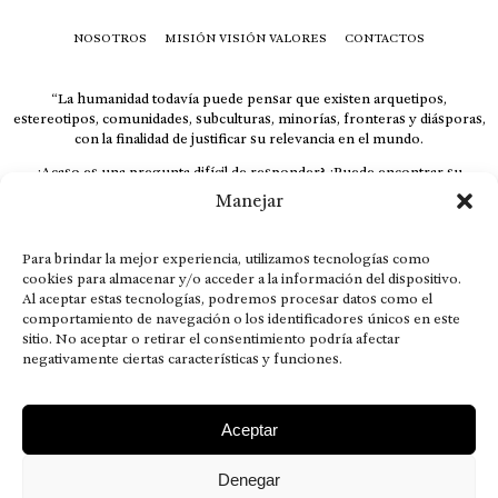
NOSOTROS
MISIÓN VISIÓN VALORES
CONTACTOS
“La humanidad todavía puede pensar que existen arquetipos,
estereotipos, comunidades, subculturas, minorías, fronteras y diásporas,
con la finalidad de justificar su relevancia en el mundo.
¿Acaso es una pregunta difícil de responder? ¿Puede encontrar su
respuesta al instante, otorgando al receptor cuestionado espacio y
Manejar
velocidad suficiente para responder correctamente? De no ser así, el que
calla otorga.
Para brindar la mejor experiencia, utilizamos tecnologías como
El concepto de familia no está limitado exclusivamente a la sangre; seres
cookies para almacenar y/o acceder a la información del dispositivo.
que surgen en nuestro diario vivir suelen pesar más que los
Al aceptar estas tecnologías, podremos procesar datos como el
emparentados. Más bien, el apego de estas dos versiones de seres
comportamiento de navegación o los identificadores únicos en este
queridos mueve ideales provenientes de sus vivencias.
sitio. No aceptar o retirar el consentimiento podría afectar
This is for nuestra gente.” – HRSuriel
negativamente ciertas características y funciones.
Aceptar
Denegar
AVISO LEGAL
POLÍTICA DE PRIVACIDAD