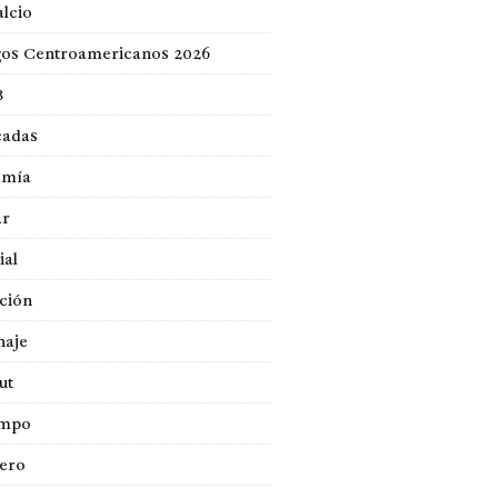
lcio
gos Centroamericanos 2026
B
cadas
omía
ar
ial
ción
naje
ut
empo
jero