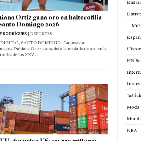
Ensam
Entre
iana Ortiz gana oro en halterofilia
Santo Domingo 2026
Mús
Y RODRÍGUEZ
| DEPORTES
Españ
DIGITAL, SANTO DOMINGO.- La pesista
icana Dahiana Ortiz conquistó la medalla de oro en la
Histor
rofilia de los XXV…
HR Sur
Intern
Interv
Justici
Moda
Mund
NBA
UU. devuelve US$121,750 millones