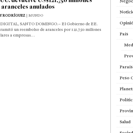
Negoc
 aranceles anulados
Notici
Y RODRÍGUEZ
| MUNDO
Opini
DIGITAL, SANTO DOMINGO.– El Gobierno de EE.
ramitó un reembolso de aranceles por 121,750 millones
País
ólares a empresas…
Med
Prov
Paraí
Peso 
Planet
Políti
Provin
Salud
Socie