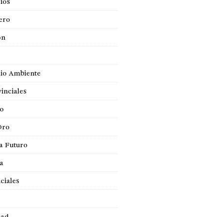
ios
ero
ón
io Ambiente
inciales
so
Oro
a Futuro
ca
ciales
dad