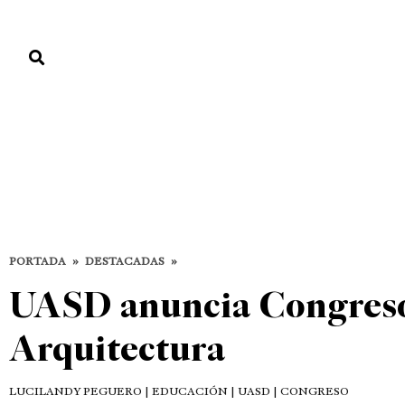
PORTADA
PAÍS
ECONOMÍA
POLÍTICA
JUSTICIA
MUNDO
Destacadas
DESTACADAS
EDUCACIÓN
PORTADA
»
DESTACADAS
»
UASD anuncia Congreso
Arquitectura
LUCILANDY PEGUERO
| EDUCACIÓN | UASD | CONGRESO