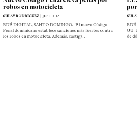
robos en motocicleta
por
SULAY RODRÍGUEZ
| JUSTICIA
SULA
RDÉ DIGITAL, SANTO DOMINGO.- El nuevo Código
RDÉ 
Penal dominicano establece sanciones más fuertes contra
UU. t
los robos en motocicleta. Además, castiga…
de d