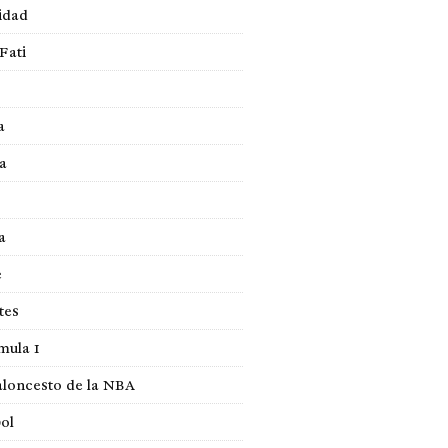
idad
Fati
a
a
a
e
tes
mula 1
loncesto de la NBA
ol