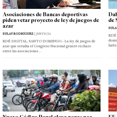
Asociaciones de Bancas deportivas
Dah
piden vetar proyecto de ley de juegos de
de 
azar
SULA
SULAY RODRÍGUEZ
| JUSTICIA
RDÉ 
domin
RDÉ DIGITAL, SANTO DOMINGO.- La ley de juegos de
halte
azar que estudia el Congreso Nacional generó rechazo
entre las asociaciones…
Nuevo Código Penal eleva penas por
EE.