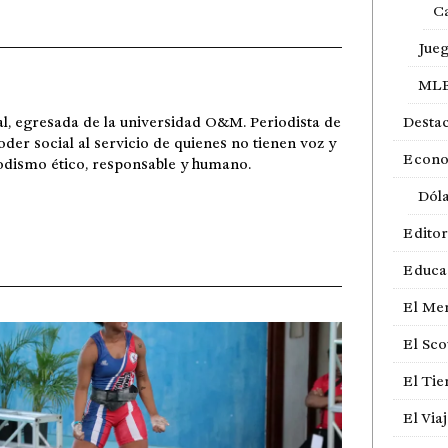
Ca
Jue
ML
l, egresada de la universidad O&M. Periodista de
Desta
er social al servicio de quienes no tienen voz y
Econ
iodismo ético, responsable y humano.
Dól
Editor
Educa
El Me
El Sco
El Ti
El Via