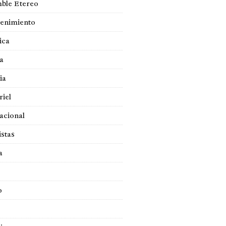
ble Etereo
tenimiento
ica
a
ia
iel
acional
istas
a
o