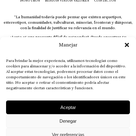
NOSOTROS
MISIÓN VISIÓN VALORES
CONTACTOS
“La humanidad todavía puede pensar que existen arquetipos,
estereotipos, comunidades, subculturas, minorías, fronteras y diásporas,
con la finalidad de justificar su relevancia en el mundo.
¿Acaso es una pregunta difícil de responder? ¿Puede encontrar su
respuesta al instante, otorgando al receptor cuestionado espacio y
Manejar
velocidad suficiente para responder correctamente? De no ser así, el que
calla otorga.
Para brindar la mejor experiencia, utilizamos tecnologías como
El concepto de familia no está limitado exclusivamente a la sangre; seres
cookies para almacenar y/o acceder a la información del dispositivo.
que surgen en nuestro diario vivir suelen pesar más que los
Al aceptar estas tecnologías, podremos procesar datos como el
emparentados. Más bien, el apego de estas dos versiones de seres
comportamiento de navegación o los identificadores únicos en este
queridos mueve ideales provenientes de sus vivencias.
sitio. No aceptar o retirar el consentimiento podría afectar
negativamente ciertas características y funciones.
This is for nuestra gente.” – HRSuriel
Aceptar
Denegar
AVISO LEGAL
POLÍTICA DE PRIVACIDAD
MISIÓN VISIÓN VALORES
CONTACTOS
Ver preferencias