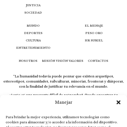
JUSTICIA
SOCIEDAD
MUNDO
EL MENAJE
DEPORTES
PESO ORO
CULTURA
HR SURIEL
ENTRETENIMIENTO
NOSOTROS
MISIÓN VISIÓN VALORES
CONTACTOS
“La humanidad todavía puede pensar que existen arquetipos,
estereotipos, comunidades, subculturas, minorías, fronteras y diásporas,
con la finalidad de justificar su relevancia en el mundo.
¿Acaso es una pregunta difícil de responder? ¿Puede encontrar su
respuesta al instante, otorgando al receptor cuestionado espacio y
Manejar
velocidad suficiente para responder correctamente? De no ser así, el que
calla otorga.
Para brindar la mejor experiencia, utilizamos tecnologías como
El concepto de familia no está limitado exclusivamente a la sangre; seres
cookies para almacenar y/o acceder a la información del dispositivo.
que surgen en nuestro diario vivir suelen pesar más que los