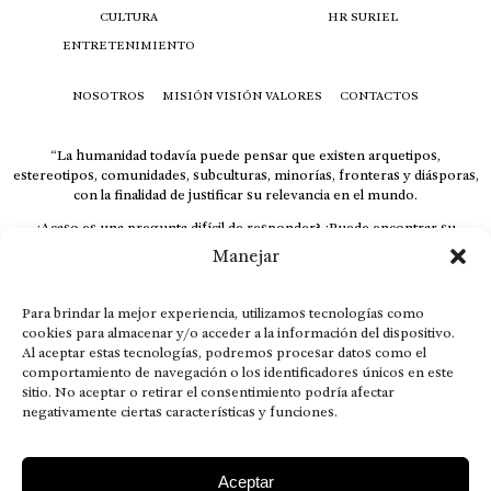
CULTURA
HR SURIEL
ENTRETENIMIENTO
NOSOTROS
MISIÓN VISIÓN VALORES
CONTACTOS
“La humanidad todavía puede pensar que existen arquetipos,
estereotipos, comunidades, subculturas, minorías, fronteras y diásporas,
con la finalidad de justificar su relevancia en el mundo.
¿Acaso es una pregunta difícil de responder? ¿Puede encontrar su
respuesta al instante, otorgando al receptor cuestionado espacio y
Manejar
velocidad suficiente para responder correctamente? De no ser así, el que
calla otorga.
Para brindar la mejor experiencia, utilizamos tecnologías como
El concepto de familia no está limitado exclusivamente a la sangre; seres
cookies para almacenar y/o acceder a la información del dispositivo.
que surgen en nuestro diario vivir suelen pesar más que los
Al aceptar estas tecnologías, podremos procesar datos como el
emparentados. Más bien, el apego de estas dos versiones de seres
comportamiento de navegación o los identificadores únicos en este
queridos mueve ideales provenientes de sus vivencias.
sitio. No aceptar o retirar el consentimiento podría afectar
negativamente ciertas características y funciones.
This is for nuestra gente.” – HRSuriel
Aceptar