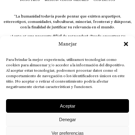
“La humanidad todavía puede pensar que existen arquetipos,
estereotipos, comunidades, subculturas, minorías, fronteras y diásporas,
con la finalidad de justificar su relevancia en el mundo.
¿Acaso es una pregunta difícil de responder? ¿Puede encontrar su
respuesta al instante, otorgando al receptor cuestionado espacio y
Manejar
velocidad suficiente para responder correctamente? De no ser así, el que
calla otorga.
Para brindar la mejor experiencia, utilizamos tecnologías como
El concepto de familia no está limitado exclusivamente a la sangre; seres
cookies para almacenar y/o acceder a la información del dispositivo.
que surgen en nuestro diario vivir suelen pesar más que los
Al aceptar estas tecnologías, podremos procesar datos como el
emparentados. Más bien, el apego de estas dos versiones de seres
comportamiento de navegación o los identificadores únicos en este
queridos mueve ideales provenientes de sus vivencias.
sitio. No aceptar o retirar el consentimiento podría afectar
negativamente ciertas características y funciones.
This is for nuestra gente.” – HRSuriel
Aceptar
Denegar
AVISO LEGAL
POLÍTICA DE PRIVACIDAD
MISIÓN VISIÓN VALORES
CONTACTOS
Ver preferencias