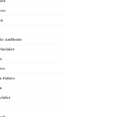
ios
ero
ón
io Ambiente
inciales
so
Oro
a Futuro
ca
ciales
dad