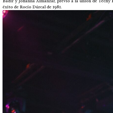
Badir y Johanna Almánzar, previo a la unión de Techy Fa
éxito de Rocío Dúrcal de 1981.