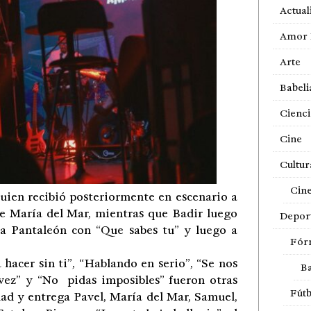
Actual
Amor 
Arte
Babeli
Cienci
Cine
Cultur
Cin
quien recibió posteriormente en escenario a
de María del Mar, mientras que Badir luego
Depor
isa Pantaleón con “Que sabes tu” y luego a
Fór
 hacer sin ti”, “Hablando en serio”, “Se nos
Ba
vez” y “No pidas imposibles” fueron otras
Fútb
ad y entrega Pavel, María del Mar, Samuel,