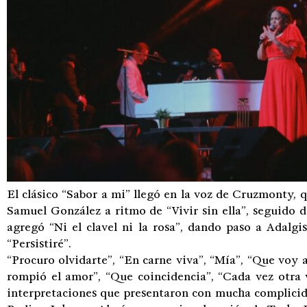
El clásico “Sabor a mi” llegó en la voz de Cruzmonty, 
Samuel González a ritmo de “Vivir sin ella”, seguido 
agregó “Ni el clavel ni la rosa”, dando paso a Adalg
“Persistiré”.
“Procuro olvidarte”, “En carne viva”, “Mía”, “Que voy a
rompió el amor”, “Que coincidencia”, “Cada vez otra 
interpretaciones que presentaron con mucha complicid