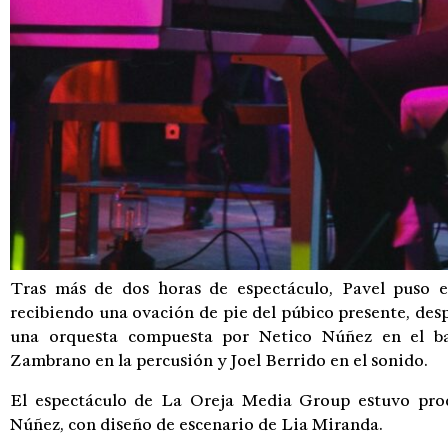
Tras más de dos horas de espectáculo, Pavel puso e
recibiendo una ovación de pie del púbico presente, de
una orquesta compuesta por Netico Núñez en el baj
Zambrano en la percusión y Joel Berrido en el sonido.
El espectáculo de La Oreja Media Group estuvo pro
Núñez, con diseño de escenario de Lia Miranda.