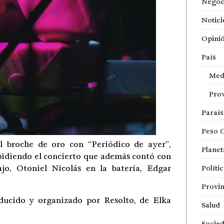
Negoc
Notici
Opini
País
Med
Prov
Paraí
Peso 
l broche de oro con “Periódico de ayer”,
Planet
spidiendo el concierto que además contó con
o, Otoniel Nicolás en la batería, Edgar
Políti
Provin
ducido y organizado por Resolto, de Elka
Salud
Socie