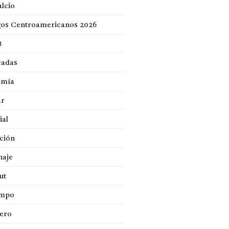
lcio
gos Centroamericanos 2026
B
cadas
omía
ar
ial
ción
naje
ut
empo
jero