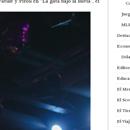
tule y Pirou en “La gata bajo la lluvia”, el
Ca
Jue
ML
Desta
Econ
Dól
Editor
Educa
El Me
El Sco
El Ti
El Via