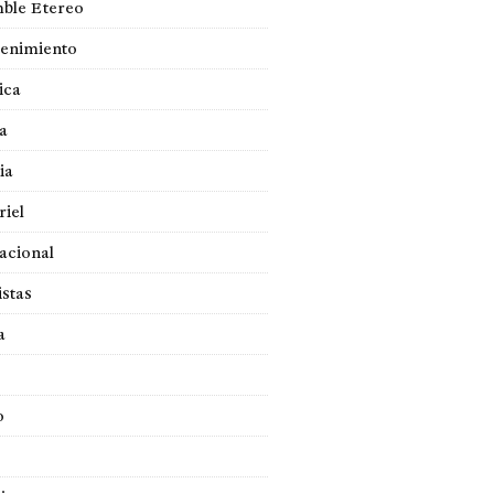
ble Etereo
tenimiento
ica
a
ia
iel
acional
istas
a
o