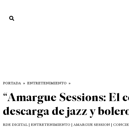
PORTADA
PAÍS
ECONOMÍA
POLÍTICA
JUSTICIA
MUNDO
Entretenimiento
DESTACADAS
ENTRETENIMIENTO
PORTADA
»
ENTRETENIMIENTO
»
“Amargue Sessions: El c
descarga de jazz y boler
RDE DIGITAL
| ENTRETENIMIENTO | AMARGUE SESSION | CONCI