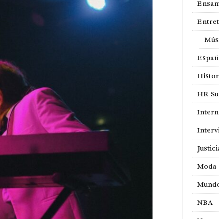
Ensam
Entre
Mús
Españ
Histor
HR Sur
Intern
Interv
Justici
Moda
Mund
NBA