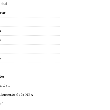
idad
Fati
a
a
a
e
tes
mula 1
loncesto de la NBA
ol