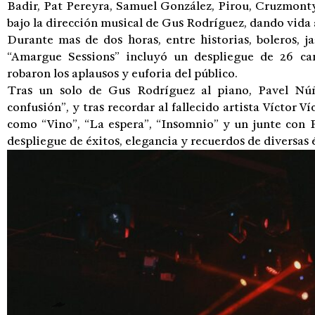
Badir, Pat Pereyra, Samuel González, Pirou, Cruzmont
bajo la dirección musical de Gus Rodríguez, dando vida 
Durante mas de dos horas, entre historias, boleros, j
“Amargue Sessions” incluyó un despliegue de 26 ca
robaron los aplausos y euforia del público.
Tras un solo de Gus Rodríguez al piano, Pavel Núñ
confusión”, y tras recordar al fallecido artista Víctor V
como “Vino”, “La espera”, “Insomnio” y un junte con P
despliegue de éxitos, elegancia y recuerdos de diversas 