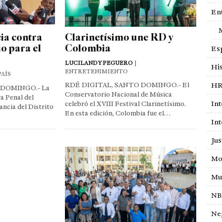
En
ia contra
Clarinetísimo une RD y
io para el
Colombia
Es
LUCILANDY PEGUERO
|
His
ENTRETENIMIENTO
PAÍS
RDÉ DIGITAL, SANTO DOMINGO.- El
HR
 DOMINGO.- La
Conservatorio Nacional de Música
a Penal del
Int
celebró el XVIII Festival Clarinetísimo.
ncia del Distrito
En esta edición, Colombia fue el…
Int
Jus
Mo
Mu
NB
Ne