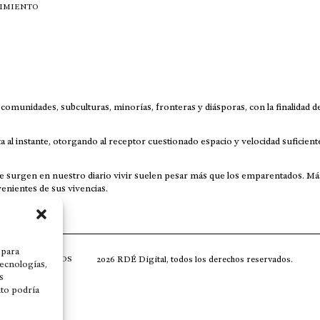
IMIENTO
omunidades, subculturas, minorías, fronteras y diásporas, con la finalidad d
 al instante, otorgando al receptor cuestionado espacio y velocidad suficient
que surgen en nuestro diario vivir suelen pesar más que los emparentados. Má
enientes de sus vivencias.
 para
2026 RDÉ Digital, todos los derechos reservados.
CONTACTOS
tecnologías,
s
nto podría