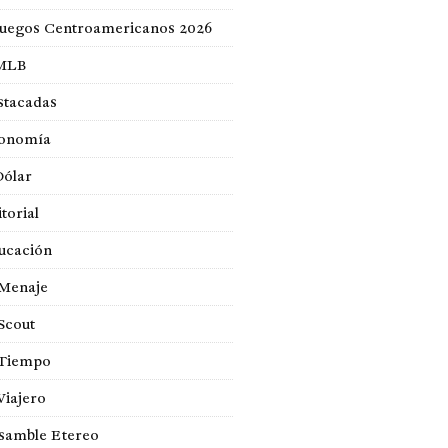
Juegos Centroamericanos 2026
MLB
stacadas
onomía
Dólar
torial
ucación
 Menaje
Scout
 Tiempo
Viajero
samble Etereo