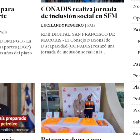
Not
 para
CONADIS realiza jornada
rte
de inclusión social en SFM
Op
LUCILANDY PEGUERO
| PAIS
Paí
PAÍS
RDÉ DIGITAL, SAN FRANCISCO DE
MACORIS.- El Consejo Nacional de
 DOMINGO.- La
Discapacidad (CONADIS) realizó una
asaportes (DGP)
jornada de inclusión social en la…
os años del plazo
Pa
Pe
Pla
Pol
Pro
Sa
So
 país
Petronan dona 3,000