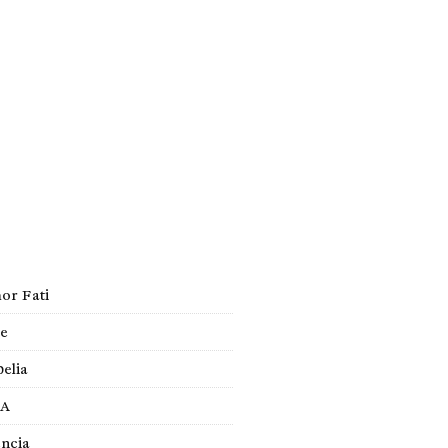
ISMO
EL TIEMPO
SPREZZATURA
egorías
ualidad
or Fati
te
elia
A
encia