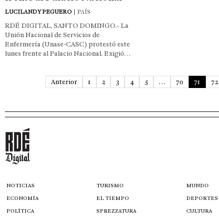
LUCILANDY PEGUERO
| PAÍS
RDÉ DIGITAL, SANTO DOMINGO.- La
Unión Nacional de Servicios de
Enfermería (Unase-CASC) protestó este
lunes frente al Palacio Nacional. Exigió…
Anterior
1
2
3
4
5
…
70
71
72
NOTICIAS
TURISMO
MUNDO
ECONOMÍA
EL TIEMPO
DEPORTES
POLÍTICA
SPREZZATURA
CULTURA