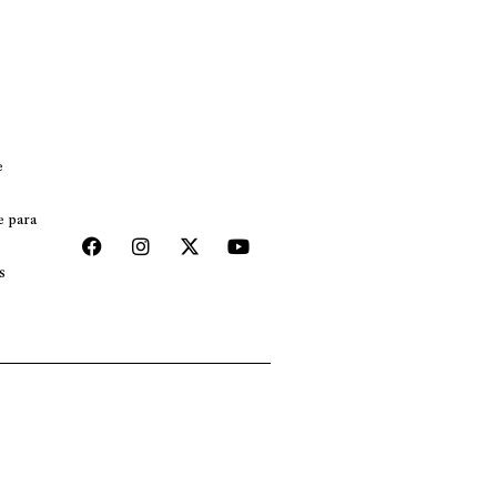
e
e para
s