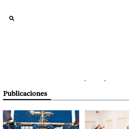
PORTADA
PAÍS
ECONOMÍA
POLÍTICA
JUSTICIA
MUNDO
Lucilandy Peguero
Soy Lucilandy Peguero, Licda. en Comunicación Socia
vocación y de corazón. Concibo la prensa como un pod
cada día con la convicción de ejercer un periodismo 
Publicaciones