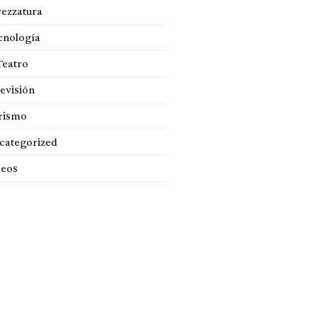
rezzatura
cnología
Teatro
evisión
rismo
categorized
deos