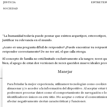
JUSTICIA
ENTRETEN
SOCIEDAD
“La humanidad todavía puede pensar que existen arquetipos, estereotipos, c
justificar su relevancia en el mundo.
¿Acaso es una pregunta difícil de responder? ¿Puede encontrar su respuesta
responder correctamente? De no ser así, el que calla otorga.
El concepto de familia no está limitado exclusivamente a la sangre; seres 
bien, el apego de estas dos versiones de seres queridos mueve ideales prov
This is for nuestra gente.” – HRSuriel
Manejar
Para brindar la mejor experiencia, utilizamos tecnologías como cookies
AVISO LEGAL
POLÍTICA DE PRIVACIDAD
MISIÓN VISIÓN VALORES
almacenar y/o acceder a la información del dispositivo. Al aceptar estas 
podremos procesar datos como el comportamiento de navegación o lo
identificadores únicos en este sitio. No aceptar o retirar el consentimie
afectar negativamente ciertas características y funciones.