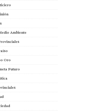
iciero
inión
s
Medio Ambiente
Provinciales
raíso
so Oro
neta Futuro
ítica
vinciales
lud
ciedad