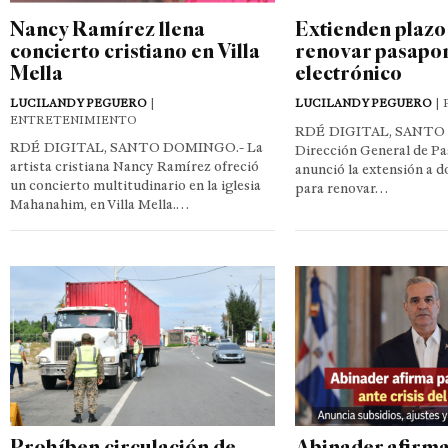
Nancy Ramírez llena
Extienden plazo
concierto cristiano en Villa
renovar pasapo
Mella
electrónico
LUCILANDY PEGUERO
|
LUCILANDY PEGUERO
| 
ENTRETENIMIENTO
RDÉ DIGITAL, SANTO
RDÉ DIGITAL, SANTO DOMINGO.- La
Dirección General de P
artista cristiana Nancy Ramírez ofreció
anunció la extensión a d
un concierto multitudinario en la iglesia
para renovar…
Mahanahim, en Villa Mella.…
Prohíben circulación de
Abinader afirma