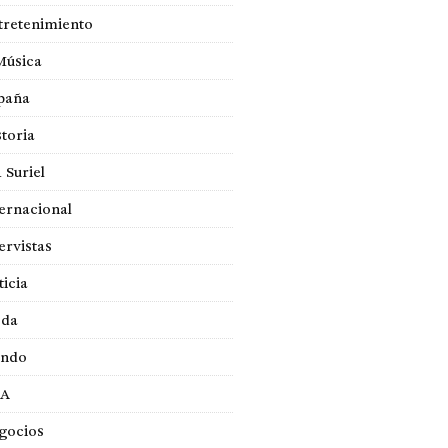
tretenimiento
Música
paña
toria
 Suriel
ernacional
ervistas
ticia
da
ndo
A
gocios