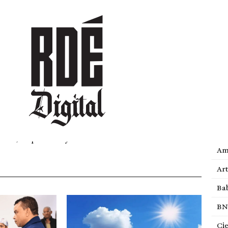
DEPORTES
CULTURA
ENTRETENIMIENTO
SOCIEDAD
TUR
Cat
l, egresada de la universidad O&M. Periodista de
er social al servicio de quienes no tienen voz y trabajo
Act
ético, responsable y humano.
Am
Ar
Bab
BN
Ci