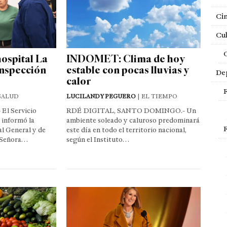
Ci
Cul
ospital La
INDOMET: Clima de hoy
inspección
estable con pocas lluvias y
De
calor
SALUD
LUCILANDY PEGUERO
| EL TIEMPO
El Servicio
RDÉ DIGITAL, SANTO DOMINGO.- Un
 informó la
ambiente soleado y caluroso predominará
al General y de
este día en todo el territorio nacional,
 Señora…
según el Instituto…