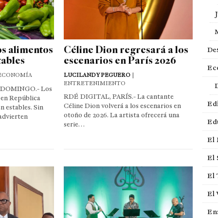
os alimentos
Céline Dion regresará a los
De
tables
escenarios en París 2026
Ec
 ECONOMÍA
LUCILANDY PEGUERO
|
ENTRETENIMIENTO
 DOMINGO.- Los
RDÉ DIGITAL, PARÍS.- La cantante
 en República
Edi
Céline Dion volverá a los escenarios en
 estables. Sin
otoño de 2026. La artista ofrecerá una
advierten
Ed
serie…
El
El 
El
El 
En