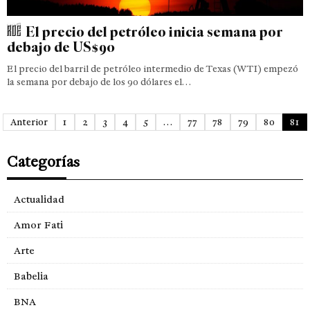
El precio del petróleo inicia semana por
debajo de US$90
El precio del barril de petróleo intermedio de Texas (WTI) empezó
la semana por debajo de los 90 dólares el…
Anterior
1
2
3
4
5
…
77
78
79
80
81
Categorías
Actualidad
Amor Fati
Arte
Babelia
BNA