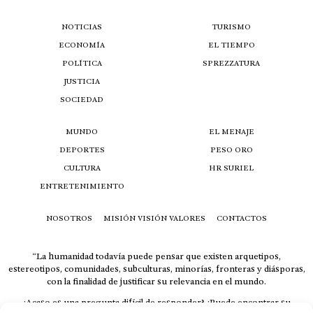
NOTICIAS
TURISMO
ECONOMÍA
EL TIEMPO
POLÍTICA
SPREZZATURA
JUSTICIA
SOCIEDAD
MUNDO
EL MENAJE
DEPORTES
PESO ORO
CULTURA
HR SURIEL
ENTRETENIMIENTO
NOSOTROS
MISIÓN VISIÓN VALORES
CONTACTOS
“La humanidad todavía puede pensar que existen arquetipos,
estereotipos, comunidades, subculturas, minorías, fronteras y diásporas,
con la finalidad de justificar su relevancia en el mundo.
¿Acaso es una pregunta difícil de responder? ¿Puede encontrar su