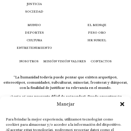
JUSTICIA
SOCIEDAD
MUNDO
EL MENAJE
DEPORTES
PESO ORO
CULTURA
HR SURIEL
ENTRETENIMIENTO
NOSOTROS
MISIÓN VISIÓN VALORES
CONTACTOS
“La humanidad todavía puede pensar que existen arquetipos,
estereotipos, comunidades, subculturas, minorías, fronteras y diásporas,
con la finalidad de justificar su relevancia en el mundo.
¿Acaso es una pregunta difícil de responder? ¿Puede encontrar su
respuesta al instante, otorgando al receptor cuestionado espacio y
Manejar
velocidad suficiente para responder correctamente? De no ser así, el que
calla otorga.
Para brindar la mejor experiencia, utilizamos tecnologías como
El concepto de familia no está limitado exclusivamente a la sangre; seres
cookies para almacenar y/o acceder a la información del dispositivo.
que surgen en nuestro diario vivir suelen pesar más que los
Al aceptar estas tecnologías, podremos procesar datos como el