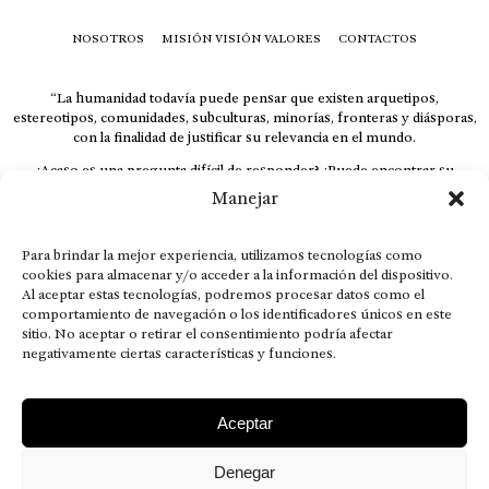
NOSOTROS
MISIÓN VISIÓN VALORES
CONTACTOS
“La humanidad todavía puede pensar que existen arquetipos,
estereotipos, comunidades, subculturas, minorías, fronteras y diásporas,
con la finalidad de justificar su relevancia en el mundo.
¿Acaso es una pregunta difícil de responder? ¿Puede encontrar su
respuesta al instante, otorgando al receptor cuestionado espacio y
Manejar
velocidad suficiente para responder correctamente? De no ser así, el que
calla otorga.
Para brindar la mejor experiencia, utilizamos tecnologías como
El concepto de familia no está limitado exclusivamente a la sangre; seres
cookies para almacenar y/o acceder a la información del dispositivo.
que surgen en nuestro diario vivir suelen pesar más que los
Al aceptar estas tecnologías, podremos procesar datos como el
emparentados. Más bien, el apego de estas dos versiones de seres
comportamiento de navegación o los identificadores únicos en este
queridos mueve ideales provenientes de sus vivencias.
sitio. No aceptar o retirar el consentimiento podría afectar
This is for nuestra gente.” – HRSuriel
negativamente ciertas características y funciones.
Aceptar
Denegar