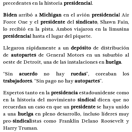
precedentes en la historia
presidencia
l.
Biden
arribó a
Michigan
en el avión
presidencia
l Air
Force One y el
presidente
del
sindicato
, Shawn Fain,
lo recibió en la pista. Ambos viajaron en la limusina
presidencia
l hasta el lugar del piquete.
Llegaron rápidamente a un
depósito
de distribución
de
autopartes
de General Motors en un suburbio al
oeste de Detroit, una de las instalaciones en
huelga
.
“Sin
acuerdo
no hay
ruedas
”, coreaban los
trabajadores
. “Sin pago no hay
autopartes
”.
Expertos tanto en la
presidencia
estadounidense como
en la historia del movimiento
sindical
dicen que no
recuerdan un caso en que un
presidente
se haya unido
a una
huelga
en pleno desarrollo, incluso líderes muy
pro-
sindical
istas como Franklin Delano Roosevelt y
Harry Truman.