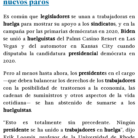
nuevos paros
Es común que
legisladores
se unan a trabajadoras en
huelga
para mostrar su apoyo a los
sindicato
s, y en la
campaña por las primarias demócratas en 2020,
Biden
se unió a
huelguistas
del Palms Casino Resort en Las
Vegas y del automotor en Kansas City cuando
disputaba la candidatura
presidencia
l demócrata en
2020.
Pero al menos hasta ahora, los
presidente
s en el cargo
—que deben balancear los derechos de los
trabajadores
con la posibilidad de trastornos a la economía, las
cadenas de suministros y otros aspectos de la vida
cotidiana— se han abstenido de sumarse a los
huelguistas
.
“Esto es totalmente sin precedente. Ningún
presidente
se ha unido a
trabajadores
en
huelga
”, dijo
Erik Loomis, profesor de la Universidad de Rhode