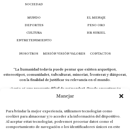
SOCIEDAD
MUNDO
EL MENAJE
DEPORTES
PESO ORO
CULTURA
HR SURIEL
ENTRETENIMIENTO
NOSOTROS
MISIÓN VISIÓN VALORES
CONTACTOS
“La humanidad todavía puede pensar que existen arquetipos,
estereotipos, comunidades, subculturas, minorías, fronteras y diásporas,
con la finalidad de justificar su relevancia en el mundo.
¿Acaso es una pregunta difícil de responder? ¿Puede encontrar su
respuesta al instante, otorgando al receptor cuestionado espacio y
Manejar
velocidad suficiente para responder correctamente? De no ser así, el que
calla otorga.
Para brindar la mejor experiencia, utilizamos tecnologías como
El concepto de familia no está limitado exclusivamente a la sangre; seres
cookies para almacenar y/o acceder a la información del dispositivo.
que surgen en nuestro diario vivir suelen pesar más que los
Al aceptar estas tecnologías, podremos procesar datos como el
emparentados. Más bien, el apego de estas dos versiones de seres
comportamiento de navegación o los identificadores únicos en este
queridos mueve ideales provenientes de sus vivencias.