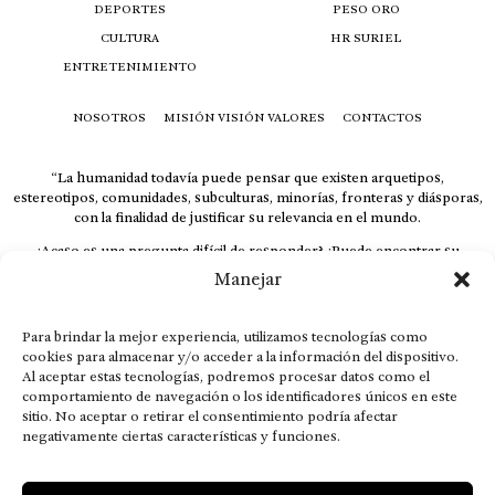
DEPORTES
PESO ORO
CULTURA
HR SURIEL
ENTRETENIMIENTO
NOSOTROS
MISIÓN VISIÓN VALORES
CONTACTOS
“La humanidad todavía puede pensar que existen arquetipos,
estereotipos, comunidades, subculturas, minorías, fronteras y diásporas,
con la finalidad de justificar su relevancia en el mundo.
¿Acaso es una pregunta difícil de responder? ¿Puede encontrar su
respuesta al instante, otorgando al receptor cuestionado espacio y
Manejar
velocidad suficiente para responder correctamente? De no ser así, el que
calla otorga.
Para brindar la mejor experiencia, utilizamos tecnologías como
El concepto de familia no está limitado exclusivamente a la sangre; seres
cookies para almacenar y/o acceder a la información del dispositivo.
que surgen en nuestro diario vivir suelen pesar más que los
Al aceptar estas tecnologías, podremos procesar datos como el
emparentados. Más bien, el apego de estas dos versiones de seres
comportamiento de navegación o los identificadores únicos en este
queridos mueve ideales provenientes de sus vivencias.
sitio. No aceptar o retirar el consentimiento podría afectar
negativamente ciertas características y funciones.
This is for nuestra gente.” – HRSuriel