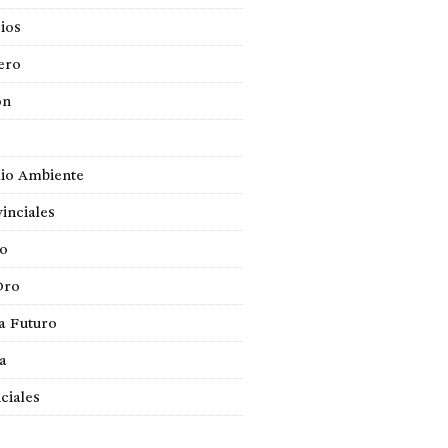
ios
ero
ón
io Ambiente
inciales
so
Oro
a Futuro
ca
ciales