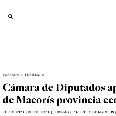
PORTADA
PAÍS
ECONOMÍA
POLÍTICA
JUSTICIA
MUNDO
Turismo
DESTACADAS
TURISMO
PORTADA
»
TURISMO
»
Cámara de Diputados ap
de Macorís provincia ec
RDE DIGITAL
| RDE DIGITAL | TURISMO | SAN PEDRO DE MACORIS