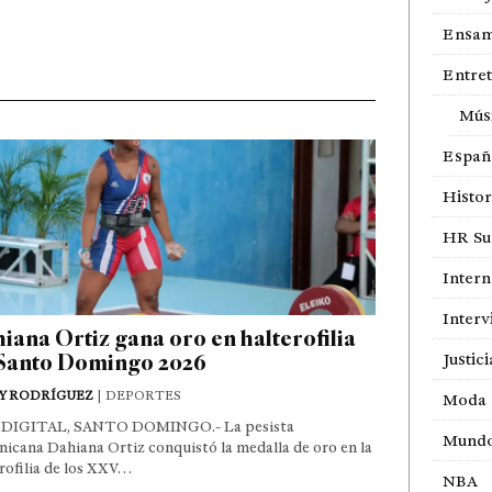
Ensam
Entre
Mús
Españ
Histor
HR Sur
Intern
Interv
iana Ortiz gana oro en halterofilia
Santo Domingo 2026
Justici
Y RODRÍGUEZ
| DEPORTES
Moda
DIGITAL, SANTO DOMINGO.- La pesista
Mund
icana Dahiana Ortiz conquistó la medalla de oro en la
rofilia de los XXV…
NBA