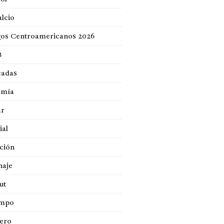
lcio
gos Centroamericanos 2026
B
cadas
omía
ar
ial
ción
naje
ut
empo
jero