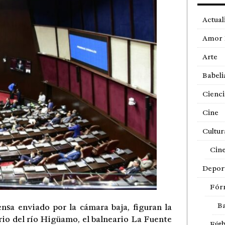
Actual
Amor 
Arte
Babeli
Cienci
Cine
Cultur
Cin
Depor
Fór
Ba
nsa enviado por la cámara baja, figuran la
rio del río Higüamo, el balneario La Fuente
Fútb