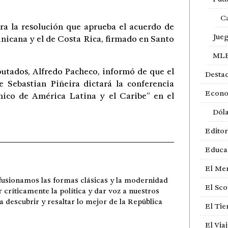
Ca
ura la resolución que aprueba el acuerdo de
Jue
nicana y el de Costa Rica, firmado en Santo
ML
iputados, Alfredo Pacheco, informó de que el
Desta
 Sebastian Piñeira dictará la conferencia
Econ
mico de América Latina y el Caribe” en el
Dól
Editor
Educa
El Me
fusionamos las formas clásicas y la modernidad
El Sco
r críticamente la política y dar voz a nuestros
ra descubrir y resaltar lo mejor de la República
El Ti
El Via