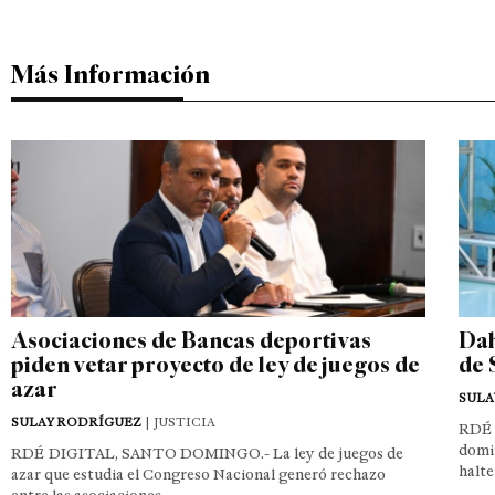
Más Información
Asociaciones de Bancas deportivas
Dah
piden vetar proyecto de ley de juegos de
de 
azar
SULA
SULAY RODRÍGUEZ
| JUSTICIA
RDÉ 
domin
RDÉ DIGITAL, SANTO DOMINGO.- La ley de juegos de
halte
azar que estudia el Congreso Nacional generó rechazo