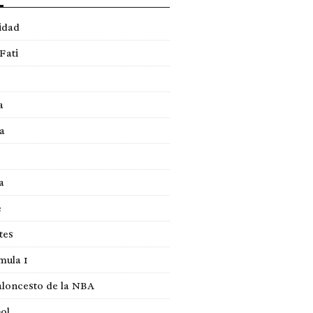
idad
Fati
a
a
a
e
tes
mula 1
loncesto de la NBA
ol