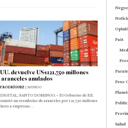
Negoc
Notici
Opini
País
Med
Prov
UU. devuelve US$121,750 millones
Paraí
 aranceles anulados
Peso 
Y RODRÍGUEZ
| MUNDO
Planet
DIGITAL, SANTO DOMINGO.– El Gobierno de EE.
ramitó un reembolso de aranceles por 121,750 millones
Políti
ólares a empresas…
Provin
Salud