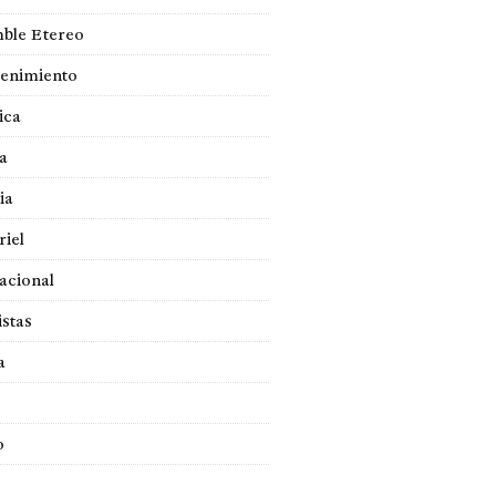
ble Etereo
tenimiento
ica
a
ia
iel
acional
istas
a
o