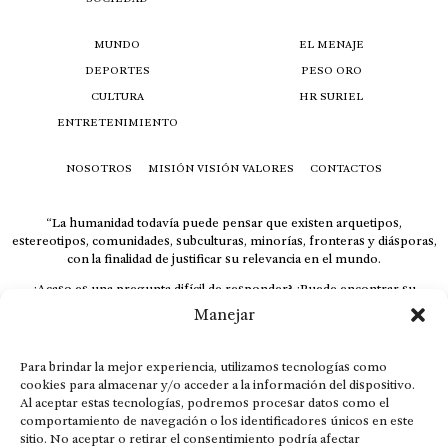
MUNDO
EL MENAJE
DEPORTES
PESO ORO
CULTURA
HR SURIEL
ENTRETENIMIENTO
NOSOTROS
MISIÓN VISIÓN VALORES
CONTACTOS
“La humanidad todavía puede pensar que existen arquetipos,
estereotipos, comunidades, subculturas, minorías, fronteras y diásporas,
con la finalidad de justificar su relevancia en el mundo.
¿Acaso es una pregunta difícil de responder? ¿Puede encontrar su
respuesta al instante, otorgando al receptor cuestionado espacio y
Manejar
velocidad suficiente para responder correctamente? De no ser así, el que
calla otorga.
Para brindar la mejor experiencia, utilizamos tecnologías como
El concepto de familia no está limitado exclusivamente a la sangre; seres
cookies para almacenar y/o acceder a la información del dispositivo.
que surgen en nuestro diario vivir suelen pesar más que los
Al aceptar estas tecnologías, podremos procesar datos como el
emparentados. Más bien, el apego de estas dos versiones de seres
comportamiento de navegación o los identificadores únicos en este
queridos mueve ideales provenientes de sus vivencias.
sitio. No aceptar o retirar el consentimiento podría afectar