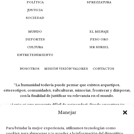
POLÍTICA
SPREZZATURA
JUSTICIA
SOCIEDAD
MUNDO
EL MENAJE
DEPORTES
PESO ORO
CULTURA
HR SURIEL
ENTRETENIMIENTO
NOSOTROS
MISIÓN VISIÓN VALORES
CONTACTOS
“La humanidad todavía puede pensar que existen arquetipos,
estereotipos, comunidades, subculturas, minorías, fronteras y diásporas,
con la finalidad de justificar su relevancia en el mundo.
¿Acaso es una pregunta difícil de responder? ¿Puede encontrar su
respuesta al instante, otorgando al receptor cuestionado espacio y
Manejar
velocidad suficiente para responder correctamente? De no ser así, el que
calla otorga.
Para brindar la mejor experiencia, utilizamos tecnologías como
El concepto de familia no está limitado exclusivamente a la sangre; seres
cookies para almacenar y/o acceder a la información del dispositivo.