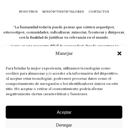
NOSOTROS
MISIÓN VISIÓN VALORES
CONTACTOS
“La humanidad todavía puede pensar que existen arquetipos,
estereotipos, comunidades, subculturas, minorías, fronteras y diásporas,
con la finalidad de justificar su relevancia en el mundo.
¿Acaso es una pregunta difícil de responder? ¿Puede encontrar su
respuesta al instante, otorgando al receptor cuestionado espacio y
Manejar
velocidad suficiente para responder correctamente? De no ser así, el que
calla otorga.
Para brindar la mejor experiencia, utilizamos tecnologías como
El concepto de familia no está limitado exclusivamente a la sangre; seres
cookies para almacenar y/o acceder a la información del dispositivo.
que surgen en nuestro diario vivir suelen pesar más que los
Al aceptar estas tecnologías, podremos procesar datos como el
emparentados. Más bien, el apego de estas dos versiones de seres
comportamiento de navegación o los identificadores únicos en este
queridos mueve ideales provenientes de sus vivencias.
sitio. No aceptar o retirar el consentimiento podría afectar
This is for nuestra gente.” – HRSuriel
negativamente ciertas características y funciones.
Aceptar
Denegar