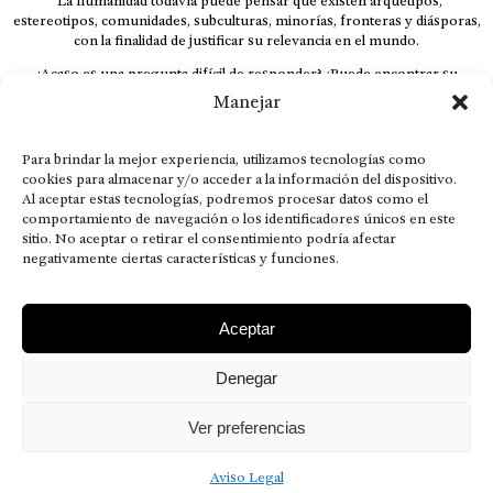
“La humanidad todavía puede pensar que existen arquetipos,
estereotipos, comunidades, subculturas, minorías, fronteras y diásporas,
con la finalidad de justificar su relevancia en el mundo.
¿Acaso es una pregunta difícil de responder? ¿Puede encontrar su
respuesta al instante, otorgando al receptor cuestionado espacio y
Manejar
velocidad suficiente para responder correctamente? De no ser así, el que
calla otorga.
Para brindar la mejor experiencia, utilizamos tecnologías como
El concepto de familia no está limitado exclusivamente a la sangre; seres
cookies para almacenar y/o acceder a la información del dispositivo.
que surgen en nuestro diario vivir suelen pesar más que los
Al aceptar estas tecnologías, podremos procesar datos como el
emparentados. Más bien, el apego de estas dos versiones de seres
comportamiento de navegación o los identificadores únicos en este
queridos mueve ideales provenientes de sus vivencias.
sitio. No aceptar o retirar el consentimiento podría afectar
negativamente ciertas características y funciones.
This is for nuestra gente.” – HRSuriel
Aceptar
Denegar
AVISO LEGAL
POLÍTICA DE PRIVACIDAD
MISIÓN VISIÓN VALORES
CONTACTOS
Ver preferencias
2026 RDÉ Digital, todos los derechos reservados.
Aviso Legal