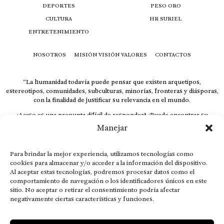
DEPORTES
PESO ORO
CULTURA
HR SURIEL
ENTRETENIMIENTO
NOSOTROS
MISIÓN VISIÓN VALORES
CONTACTOS
“La humanidad todavía puede pensar que existen arquetipos,
estereotipos, comunidades, subculturas, minorías, fronteras y diásporas,
con la finalidad de justificar su relevancia en el mundo.
¿Acaso es una pregunta difícil de responder? ¿Puede encontrar su
respuesta al instante, otorgando al receptor cuestionado espacio y
Manejar
velocidad suficiente para responder correctamente? De no ser así, el que
calla otorga.
Para brindar la mejor experiencia, utilizamos tecnologías como
El concepto de familia no está limitado exclusivamente a la sangre; seres
cookies para almacenar y/o acceder a la información del dispositivo.
que surgen en nuestro diario vivir suelen pesar más que los
Al aceptar estas tecnologías, podremos procesar datos como el
emparentados. Más bien, el apego de estas dos versiones de seres
comportamiento de navegación o los identificadores únicos en este
queridos mueve ideales provenientes de sus vivencias.
sitio. No aceptar o retirar el consentimiento podría afectar
This is for nuestra gente.” – HRSuriel
negativamente ciertas características y funciones.