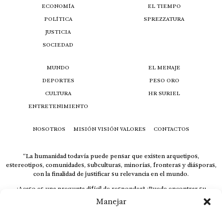
ECONOMÍA
EL TIEMPO
POLÍTICA
SPREZZATURA
JUSTICIA
SOCIEDAD
MUNDO
EL MENAJE
DEPORTES
PESO ORO
CULTURA
HR SURIEL
ENTRETENIMIENTO
NOSOTROS
MISIÓN VISIÓN VALORES
CONTACTOS
“La humanidad todavía puede pensar que existen arquetipos,
estereotipos, comunidades, subculturas, minorías, fronteras y diásporas,
con la finalidad de justificar su relevancia en el mundo.
¿Acaso es una pregunta difícil de responder? ¿Puede encontrar su
respuesta al instante, otorgando al receptor cuestionado espacio y
Manejar
velocidad suficiente para responder correctamente? De no ser así, el que
calla otorga.