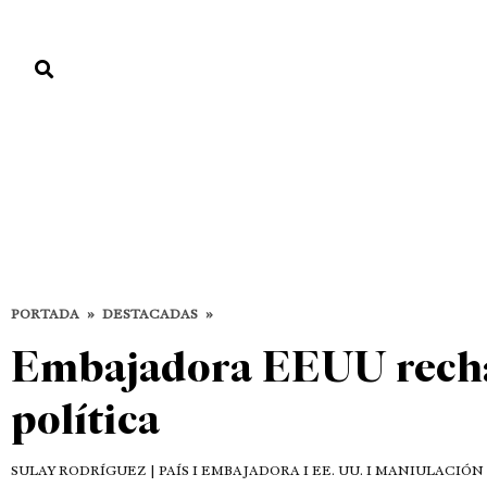
PORTADA
PAÍS
ECONOMÍA
POLÍTICA
JUSTICIA
MUNDO
Destacadas
DESTACADAS
PAÍS
PORTADA
»
DESTACADAS
»
Embajadora EEUU recha
política
SULAY RODRÍGUEZ
| PAÍS I EMBAJADORA I EE. UU. I MANIULACIÓN