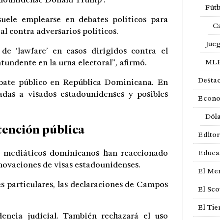
Fútb
suele emplearse en debates políticos para
Ca
al contra adversarios políticos.
Jue
de ‘lawfare’ en casos dirigidos contra el
undente en la urna electoral”, afirmó.
ML
Desta
ebate público en República Dominicana. En
adas a visados ​​estadounidenses y posibles
Econ
Dól
tención pública
Editor
 y mediáticos dominicanos han reaccionado
Educa
novaciones de visas estadounidenses.
El Me
 particulares, las declaraciones de Campos
El Sco
.
El Ti
encia judicial. También rechazará el uso