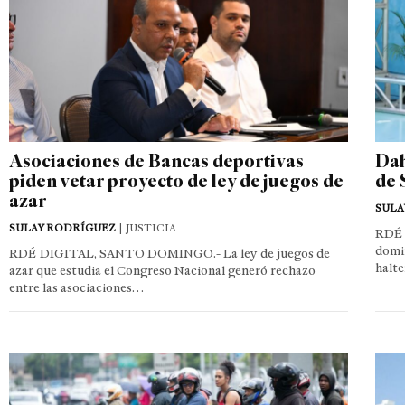
Asociaciones de Bancas deportivas
Dah
piden vetar proyecto de ley de juegos de
de 
azar
SULA
SULAY RODRÍGUEZ
| JUSTICIA
RDÉ 
domin
RDÉ DIGITAL, SANTO DOMINGO.- La ley de juegos de
halte
azar que estudia el Congreso Nacional generó rechazo
entre las asociaciones…