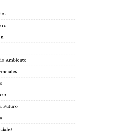
ios
ero
ón
io Ambiente
inciales
so
Oro
a Futuro
ca
ciales