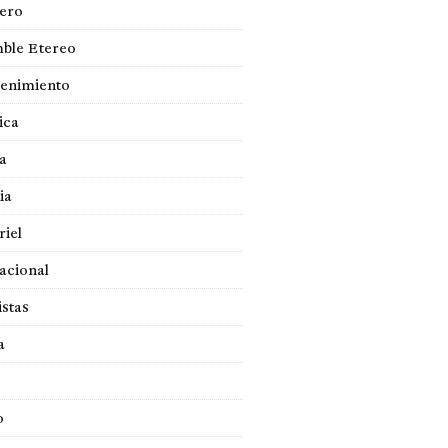
jero
ble Etereo
tenimiento
ica
a
ia
iel
acional
istas
a
o