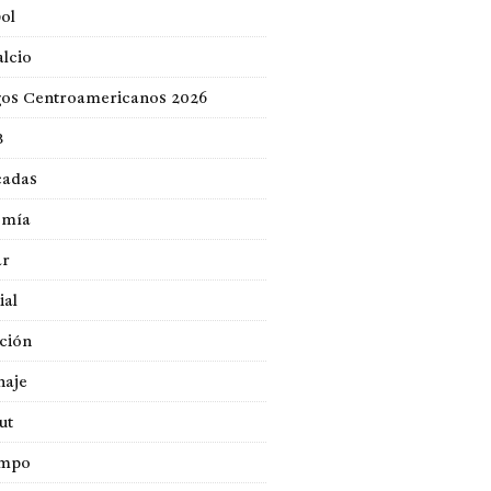
ol
lcio
gos Centroamericanos 2026
B
cadas
omía
ar
ial
ción
naje
ut
empo