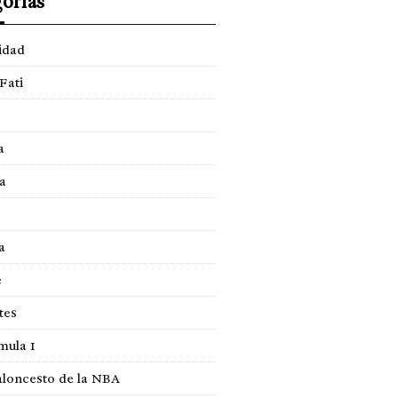
orías
idad
Fati
a
a
a
e
tes
mula 1
loncesto de la NBA