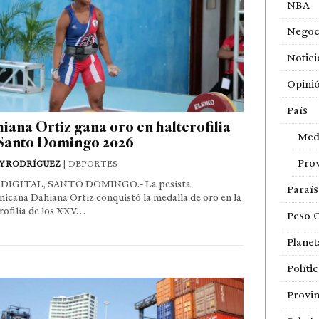
NBA
Negoc
Notici
Opini
País
iana Ortiz gana oro en halterofilia
Med
Santo Domingo 2026
Prov
Y RODRÍGUEZ
| DEPORTES
DIGITAL, SANTO DOMINGO.- La pesista
Paraí
icana Dahiana Ortiz conquistó la medalla de oro en la
rofilia de los XXV…
Peso 
Planet
Políti
Provin