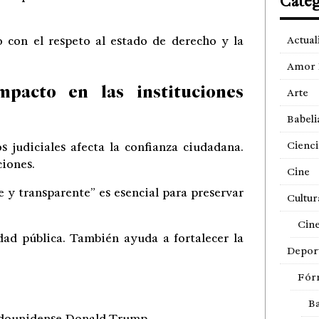
Categ
con el respeto al estado de derecho y la
Actual
Amor 
pacto en las instituciones
Arte
Babeli
Cienci
 judiciales afecta la confianza ciudadana.
ciones.
Cine
e y transparente” es esencial para preservar
Cultur
Cin
dad pública. También ayuda a fortalecer la
Depor
Fór
Ba
adounidense
Donald Trump
.