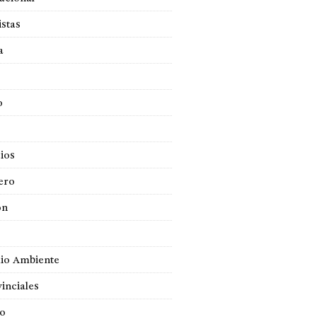
istas
a
o
ios
ero
ón
io Ambiente
inciales
so