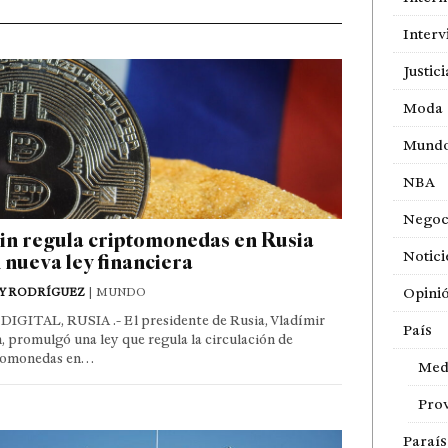
Interv
Justici
Moda
Mund
NBA
Negoc
in regula criptomonedas en Rusia
Notici
 nueva ley financiera
Opini
Y RODRÍGUEZ
| MUNDO
DIGITAL, RUSIA .- El presidente de Rusia, Vladímir
País
, promulgó una ley que regula la circulación de
tomonedas en…
Med
Prov
Paraí