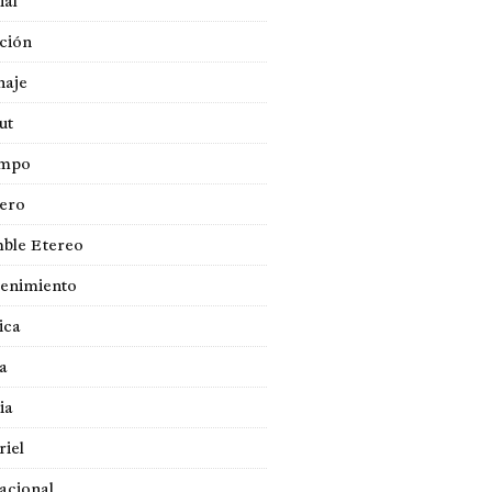
ial
ción
naje
ut
empo
jero
ble Etereo
tenimiento
ica
a
ia
iel
acional