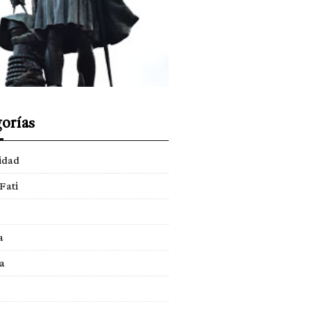
orías
idad
Fati
a
a