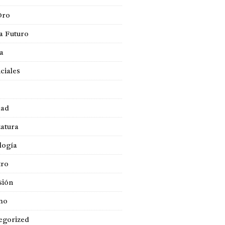
Oro
a Futuro
ca
ciales
dad
atura
logía
tro
sión
mo
egorized