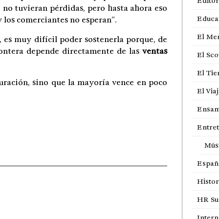
Editor
 no tuvieran pérdidas, pero hasta ahora eso
Educa
y los comerciantes no esperan”.
El Me
 es muy difícil poder sostenerla porque, de
frontera depende directamente de las
ventas
El Sco
El Ti
uración, sino que la mayoría vence en poco
El Via
Ensam
Entre
Mús
Españ
Histor
HR Sur
Intern