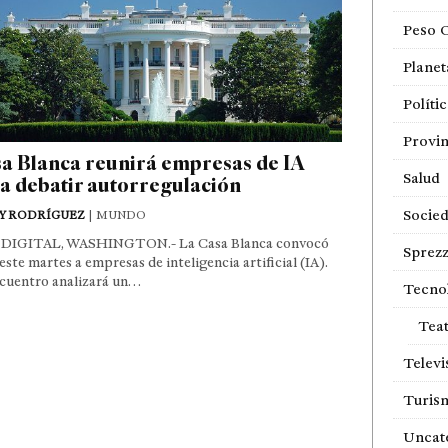
Peso 
Planet
Políti
Provin
a Blanca reunirá empresas de IA
Salud
a debatir autorregulación
Socie
Y RODRÍGUEZ
| MUNDO
DIGITAL, WASHINGTON.- La Casa Blanca convocó
Sprezz
este martes a empresas de inteligencia artificial (IA).
ncuentro analizará un…
Tecno
Tea
Televi
Turis
Uncat