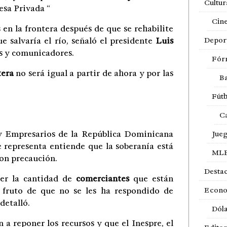
Cultur
esa Privada
“
Cin
 en la frontera después de que se rehabilite
e salvaría el río, señaló el presidente
Luis
Depor
as y comunicadores.
Fór
tera
no será igual a partir de ahora y por las
Ba
Fútb
Ca
 Empresarios de la República Dominicana
Jue
e representa entiende que la soberanía está
ML
on precaución.
Desta
er la cantidad de
comerciantes
que están
s
fruto de que no se les ha respondido de
Econ
detalló.
Dól
n a reponer los recursos y que el Inespre, el