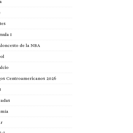
a
e
tes
mula 1
loncesto de la NBA
ol
lcio
gos Centroamericanos 2026
B
cadas
omía
ar