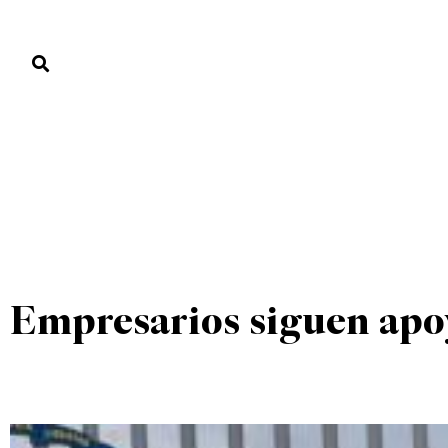
PORTADA
PAÍS
ECONOMÍA
POLÍTICA
JUSTICIA
MUNDO
MUNDO
UNCATEGORIZED
PORTADA
»
MUNDO
»
Empresarios siguen apoy