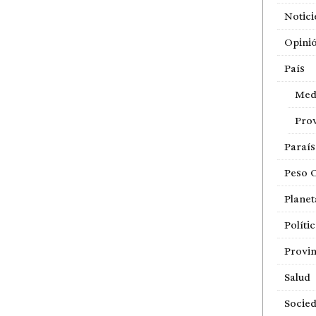
Notici
Opini
País
Med
Prov
Paraí
Peso 
Planet
Políti
Provin
Salud
Socie