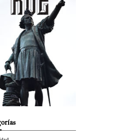
orías
idad