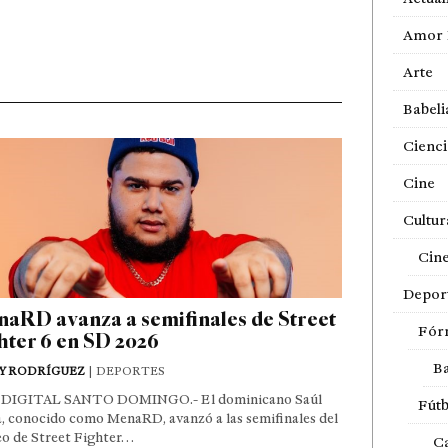
Amor 
Arte
Babeli
Cienci
Cine
Cultur
Cin
Depor
aRD avanza a semifinales de Street
Fór
hter 6 en SD 2026
Ba
Y RODRÍGUEZ
| DEPORTES
DIGITAL SANTO DOMINGO.- El dominicano Saúl
Fútb
, conocido como MenaRD, avanzó a las semifinales del
eo de Street Fighter…
Ca