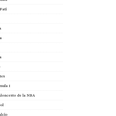
Fati
a
a
a
e
tes
mula 1
loncesto de la NBA
ol
lcio