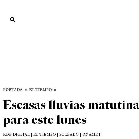
PORTADA
PAÍS
ECONOMÍA
POLÍTICA
JUSTICIA
MUNDO
El Tiempo
DESTACADAS
EL TIEMPO
PORTADA
»
EL TIEMPO
»
Escasas lluvias matutina
para este lunes
RDE DIGITAL
| EL TIEMPO | SOLEADO | ONAMET