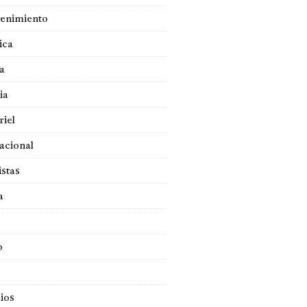
tenimiento
ica
a
ia
iel
acional
istas
a
o
ios