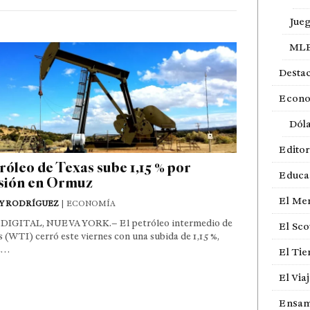
Jue
ML
Desta
Econ
Dól
Editor
róleo de Texas sube 1,15 % por
Educa
sión en Ormuz
El Me
Y RODRÍGUEZ
| ECONOMÍA
DIGITAL, NUEVA YORK.– El petróleo intermedio de
El Sco
 (WTI) cerró este viernes con una subida de 1,15 %,
a…
El Ti
El Via
Ensam