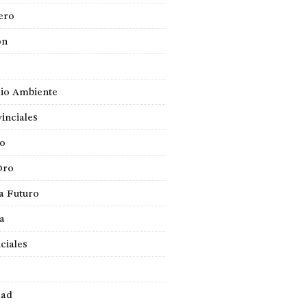
ero
ón
io Ambiente
inciales
so
Oro
a Futuro
ca
ciales
dad