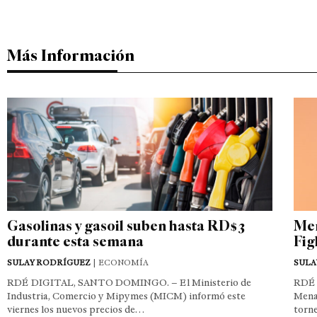
Más Información
Gasolinas y gasoil suben hasta RD$3
Men
durante esta semana
Fig
SULAY RODRÍGUEZ
| ECONOMÍA
SULA
RDÉ DIGITAL, SANTO DOMINGO. – El Ministerio de
RDÉ 
Industria, Comercio y Mipymes (MICM) informó este
Mena
viernes los nuevos precios de…
torn