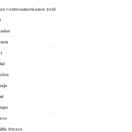
gos Centroamericanos 2026
B
cadas
omía
ar
ial
ción
naje
ut
empo
jero
ble Etereo