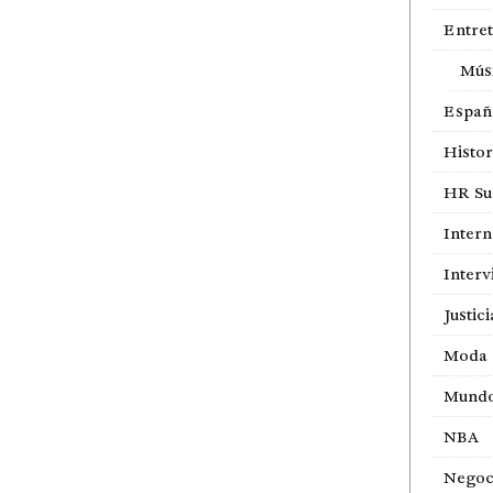
Entre
Mús
Españ
Histor
HR Sur
Intern
Interv
Justici
Moda
Mund
NBA
Negoc