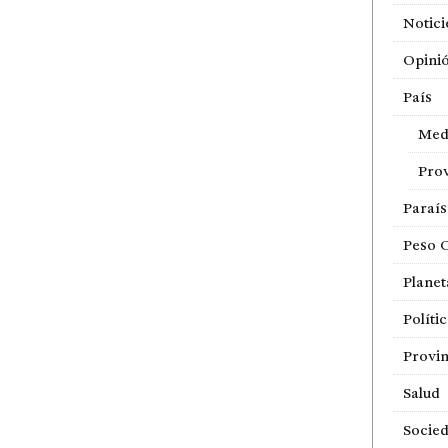
Notici
Opini
País
Med
Prov
Paraí
Peso 
Planet
Políti
Provin
Salud
Socie