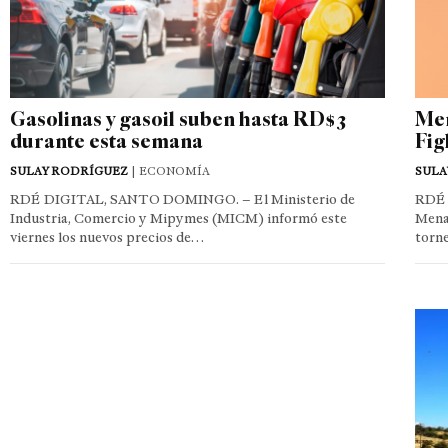
Gasolinas y gasoil suben hasta RD$3
Men
durante esta semana
Fig
SULAY RODRÍGUEZ
| ECONOMÍA
SULA
RDÉ DIGITAL, SANTO DOMINGO. – El Ministerio de
RDÉ 
Industria, Comercio y Mipymes (MICM) informó este
Mena
viernes los nuevos precios de…
torn