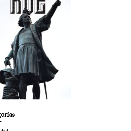
orías
idad