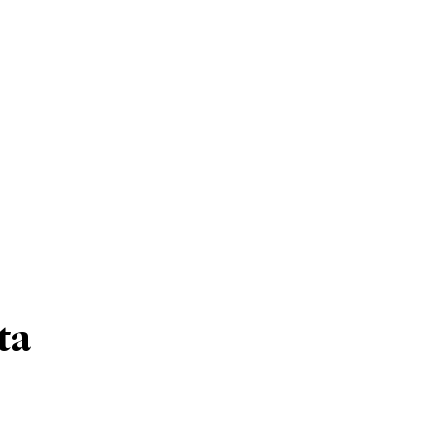
ISMO
EL TIEMPO
SPREZZATURA
ta