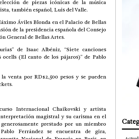
elección de piezas icónicas de la música
sta, también español, Luis del Valle.
Máximo Áviles Blonda en el Palacio de Bellas
sión de la presidencia española del Consejo
ón General de Bellas Artes.
rias” de Isaac Albéniz, “Siete canciones
 ocells (El canto de los pájaros)” de Pablo
a la venta por RD$2,500 pesos y se pueden
ckets.
urso Internacional Chaikovski y artista
interpretación magistral y su carisma en el
Categ
9, generosamente prestado por un miembro
 Pablo Ferrández se encuentra de gira,
Orquesta Nacional de Francia en París, en
Actual