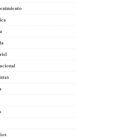
tenimiento
ica
a
ia
iel
acional
istas
a
o
ios