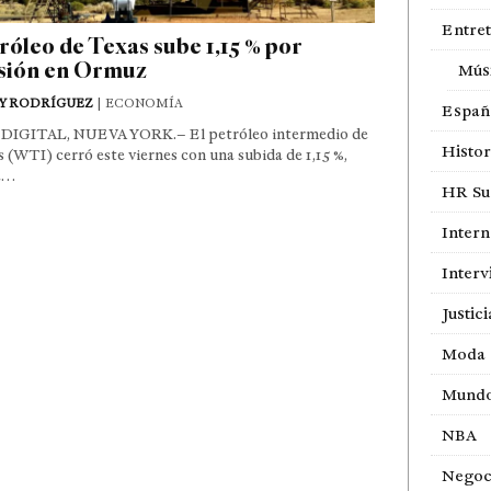
Entre
róleo de Texas sube 1,15 % por
sión en Ormuz
Mús
Y RODRÍGUEZ
| ECONOMÍA
Españ
DIGITAL, NUEVA YORK.– El petróleo intermedio de
Histor
 (WTI) cerró este viernes con una subida de 1,15 %,
a…
HR Sur
Intern
Interv
Justici
Moda
Mund
NBA
Negoc