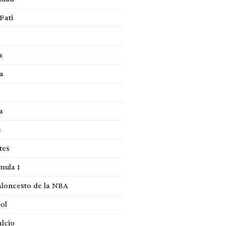
Fati
a
a
a
e
tes
mula 1
loncesto de la NBA
ol
lcio