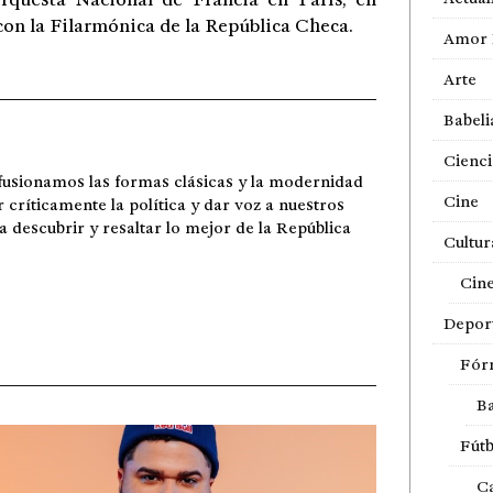
con la Filarmónica de la República Checa.
Amor 
Arte
Babeli
Cienci
fusionamos las formas clásicas y la modernidad
Cine
r críticamente la política y dar voz a nuestros
ra descubrir y resaltar lo mejor de la República
Cultur
Cin
Depor
Fór
Ba
Fútb
Ca