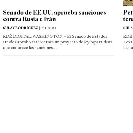
Senado de EE.UU. aprueba sanciones
Pet
contra Rusia e Irán
ten
SULAY RODRÍGUEZ
| MUNDO
SULA
RDÉ DIGITAL, WASHINGTON.– El Senado de Estados
RDÉ 
Unidos aprobó este viernes un proyecto de ley bipartidista
Texas
que endurece las sanciones…
hast