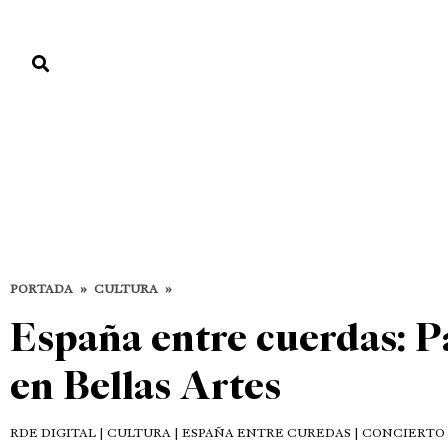
PORTADA
PAÍS
ECONOMÍA
POLÍTICA
JUSTICIA
MUNDO
Cultura
CULTURA
DESTACADAS
PORTADA
»
CULTURA
»
España entre cuerdas: P
en Bellas Artes
RDE DIGITAL
| CULTURA | ESPAÑA ENTRE CUREDAS | CONCIERTO