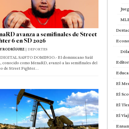
Jue
ML
Desta
aRD avanza a semifinales de Street
hter 6 en SD 2026
Econ
Y RODRÍGUEZ
| DEPORTES
Dól
DIGITAL SANTO DOMINGO.- El dominicano Saúl
Editor
, conocido como MenaRD, avanzó a las semifinales del
eo de Street Fighter…
Educa
El Me
El Sco
El Ti
El Via
Ensam