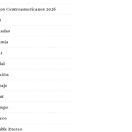
gos Centroamericanos 2026
B
cadas
omía
ar
ial
ción
naje
ut
empo
jero
ble Etereo