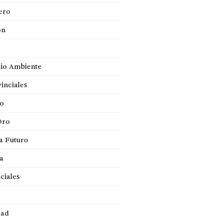
ero
ón
io Ambiente
inciales
so
Oro
a Futuro
ca
ciales
dad