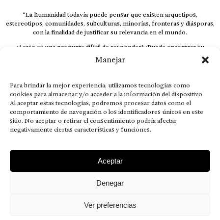
“La humanidad todavía puede pensar que existen arquetipos,
estereotipos, comunidades, subculturas, minorías, fronteras y diásporas,
con la finalidad de justificar su relevancia en el mundo.
¿Acaso es una pregunta difícil de responder? ¿Puede encontrar su
respuesta al instante, otorgando al receptor cuestionado espacio y
Manejar
velocidad suficiente para responder correctamente? De no ser así, el que
calla otorga.
Para brindar la mejor experiencia, utilizamos tecnologías como
El concepto de familia no está limitado exclusivamente a la sangre; seres
cookies para almacenar y/o acceder a la información del dispositivo.
que surgen en nuestro diario vivir suelen pesar más que los
Al aceptar estas tecnologías, podremos procesar datos como el
emparentados. Más bien, el apego de estas dos versiones de seres
comportamiento de navegación o los identificadores únicos en este
queridos mueve ideales provenientes de sus vivencias.
sitio. No aceptar o retirar el consentimiento podría afectar
This is for nuestra gente.” – HRSuriel
negativamente ciertas características y funciones.
Aceptar
Denegar
AVISO LEGAL
POLÍTICA DE PRIVACIDAD
MISIÓN VISIÓN VALORES
CONTACTOS
Ver preferencias