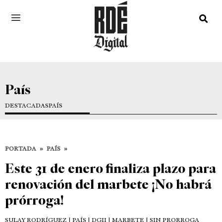
País
DESTACADAS
PAÍS
PORTADA
»
PAÍS
»
Este 31 de enero finaliza plazo para
renovación del marbete ¡No habrá
prórroga!
SULAY RODRÍGUEZ
| PAÍS | DGII | MARBETE | SIN PRORROGA