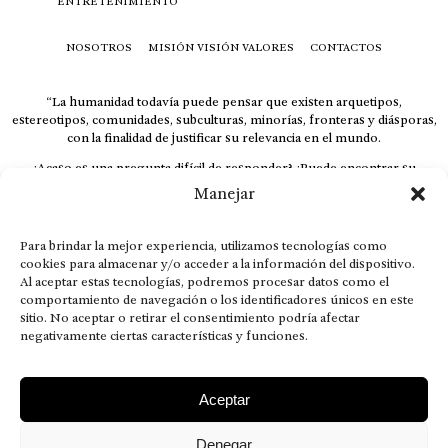
ENTRETENIMIENTO
NOSOTROS
MISIÓN VISIÓN VALORES
CONTACTOS
“La humanidad todavía puede pensar que existen arquetipos,
estereotipos, comunidades, subculturas, minorías, fronteras y diásporas,
con la finalidad de justificar su relevancia en el mundo.
¿Acaso es una pregunta difícil de responder? ¿Puede encontrar su
respuesta al instante, otorgando al receptor cuestionado espacio y
Manejar
velocidad suficiente para responder correctamente? De no ser así, el que
calla otorga.
Para brindar la mejor experiencia, utilizamos tecnologías como
El concepto de familia no está limitado exclusivamente a la sangre; seres
cookies para almacenar y/o acceder a la información del dispositivo.
que surgen en nuestro diario vivir suelen pesar más que los
Al aceptar estas tecnologías, podremos procesar datos como el
emparentados. Más bien, el apego de estas dos versiones de seres
comportamiento de navegación o los identificadores únicos en este
queridos mueve ideales provenientes de sus vivencias.
sitio. No aceptar o retirar el consentimiento podría afectar
negativamente ciertas características y funciones.
This is for nuestra gente.” – HRSuriel
Aceptar
Denegar