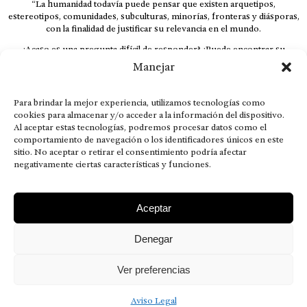
“La humanidad todavía puede pensar que existen arquetipos,
estereotipos, comunidades, subculturas, minorías, fronteras y diásporas,
con la finalidad de justificar su relevancia en el mundo.
¿Acaso es una pregunta difícil de responder? ¿Puede encontrar su
respuesta al instante, otorgando al receptor cuestionado espacio y
Manejar
velocidad suficiente para responder correctamente? De no ser así, el que
calla otorga.
Para brindar la mejor experiencia, utilizamos tecnologías como
El concepto de familia no está limitado exclusivamente a la sangre; seres
cookies para almacenar y/o acceder a la información del dispositivo.
que surgen en nuestro diario vivir suelen pesar más que los
Al aceptar estas tecnologías, podremos procesar datos como el
emparentados. Más bien, el apego de estas dos versiones de seres
comportamiento de navegación o los identificadores únicos en este
queridos mueve ideales provenientes de sus vivencias.
sitio. No aceptar o retirar el consentimiento podría afectar
This is for nuestra gente.” – HRSuriel
negativamente ciertas características y funciones.
Aceptar
Denegar
AVISO LEGAL
POLÍTICA DE PRIVACIDAD
MISIÓN VISIÓN VALORES
CONTACTOS
Ver preferencias
2026 RDÉ Digital, todos los derechos reservados.
Aviso Legal