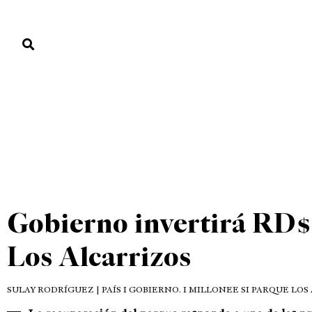
PORTADA
PAÍS
ECONOMÍA
POLÍTICA
JUSTICIA
MUNDO
DESTACADAS
PAÍS
PORTADA
»
DESTACADAS
»
Gobierno invertirá RD$
Los Alcarrizos
SULAY RODRÍGUEZ
| PAÍS I GOBIERNO. I MILLONEE SI PARQUE LO