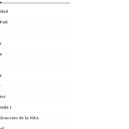
idad
Fati
a
a
a
e
tes
mula 1
loncesto de la NBA
ol