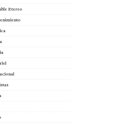
ble Etereo
tenimiento
ica
a
ia
iel
acional
istas
a
o