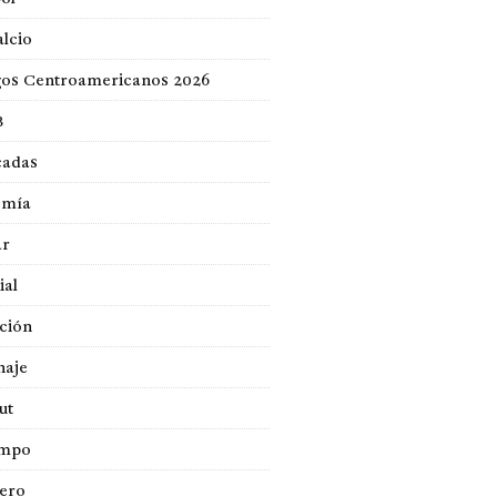
lcio
gos Centroamericanos 2026
B
cadas
omía
ar
ial
ción
naje
ut
empo
jero