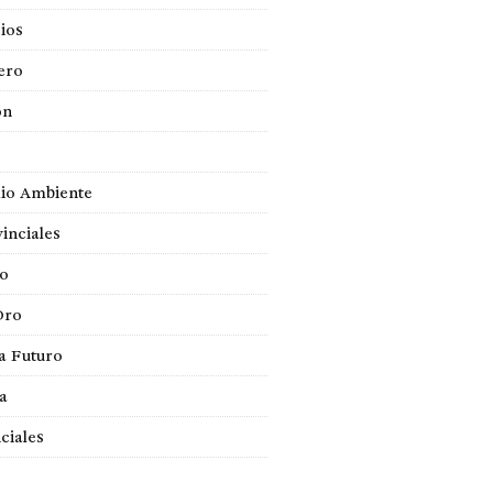
ios
ero
ón
io Ambiente
inciales
so
Oro
a Futuro
ca
ciales