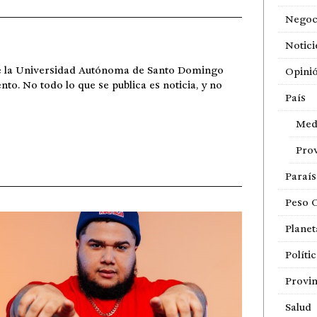
Negoc
Notici
de la Universidad Autónoma de Santo Domingo
Opini
ento. No todo lo que se publica es noticia, y no
País
Med
Prov
Paraí
Peso 
Planet
Políti
Provin
Salud