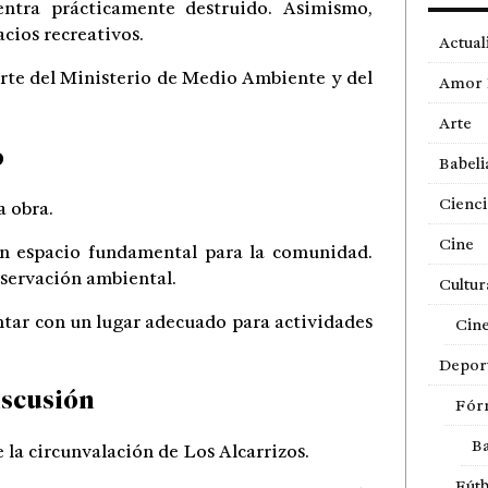
ntra prácticamente destruido. Asimismo,
cios recreativos.
Actual
arte del Ministerio de Medio Ambiente y del
Amor 
Arte
o
Babeli
Cienci
a obra.
Cine
 un espacio fundamental para la comunidad.
nservación ambiental.
Cultur
ntar con un lugar adecuado para actividades
Cin
Depor
iscusión
Fór
Ba
 la circunvalación de Los Alcarrizos.
Fútb