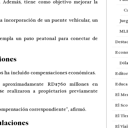
. Además, tiene como objetivo mejorar la
Ca
la incorporación de un puente vehicular, un
Jue
ML
ntempla un paso peatonal para conectar de
Desta
Econ
iones
Dól
nos ha incluido compensaciones económicas.
Editor
o aproximadamente RD$760 millones en
Educa
se realizaron a propietarios previamente
El Me
El Sco
 compensación correspondiente”, afirmó.
El Ti
ulaciones
El Via