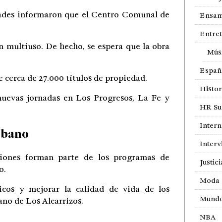
ades informaron que el Centro Comunal de
Ensam
Entre
n multiuso. De hecho, se espera que la obra
Mús
Españ
e cerca de 27.000 títulos de propiedad.
Histor
uevas jornadas en Los Progresos, La Fe y
HR Sur
Intern
rbano
Interv
cciones forman parte de los programas de
Justici
o.
Moda
icos y mejorar la calidad de vida de los
Mund
ano de Los Alcarrizos.
NBA