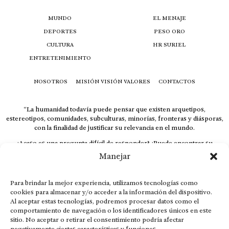
MUNDO
EL MENAJE
DEPORTES
PESO ORO
CULTURA
HR SURIEL
ENTRETENIMIENTO
NOSOTROS
MISIÓN VISIÓN VALORES
CONTACTOS
“La humanidad todavía puede pensar que existen arquetipos,
estereotipos, comunidades, subculturas, minorías, fronteras y diásporas,
con la finalidad de justificar su relevancia en el mundo.
¿Acaso es una pregunta difícil de responder? ¿Puede encontrar su
respuesta al instante, otorgando al receptor cuestionado espacio y
Manejar
velocidad suficiente para responder correctamente? De no ser así, el que
calla otorga.
Para brindar la mejor experiencia, utilizamos tecnologías como
El concepto de familia no está limitado exclusivamente a la sangre; seres
cookies para almacenar y/o acceder a la información del dispositivo.
que surgen en nuestro diario vivir suelen pesar más que los
Al aceptar estas tecnologías, podremos procesar datos como el
emparentados. Más bien, el apego de estas dos versiones de seres
comportamiento de navegación o los identificadores únicos en este
queridos mueve ideales provenientes de sus vivencias.
sitio. No aceptar o retirar el consentimiento podría afectar
This is for nuestra gente.” – HRSuriel