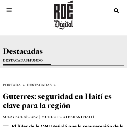
Destacadas
DESTACADAS
MUNDO
PORTADA
»
DESTACADAS
»
Guterres: seguridad en Haití es
clave para la región
SULAY RODRÍGUEZ
| MUNDO I GUTERRES I HAITÍ
El líder de la ONU señaló que la recuperación de la