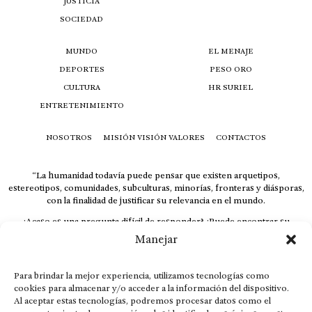
JUSTICIA
SOCIEDAD
MUNDO
EL MENAJE
DEPORTES
PESO ORO
CULTURA
HR SURIEL
ENTRETENIMIENTO
NOSOTROS
MISIÓN VISIÓN VALORES
CONTACTOS
“La humanidad todavía puede pensar que existen arquetipos,
estereotipos, comunidades, subculturas, minorías, fronteras y diásporas,
con la finalidad de justificar su relevancia en el mundo.
¿Acaso es una pregunta difícil de responder? ¿Puede encontrar su
respuesta al instante, otorgando al receptor cuestionado espacio y
Manejar
velocidad suficiente para responder correctamente? De no ser así, el que
calla otorga.
Para brindar la mejor experiencia, utilizamos tecnologías como
El concepto de familia no está limitado exclusivamente a la sangre; seres
cookies para almacenar y/o acceder a la información del dispositivo.
que surgen en nuestro diario vivir suelen pesar más que los
Al aceptar estas tecnologías, podremos procesar datos como el
emparentados. Más bien, el apego de estas dos versiones de seres