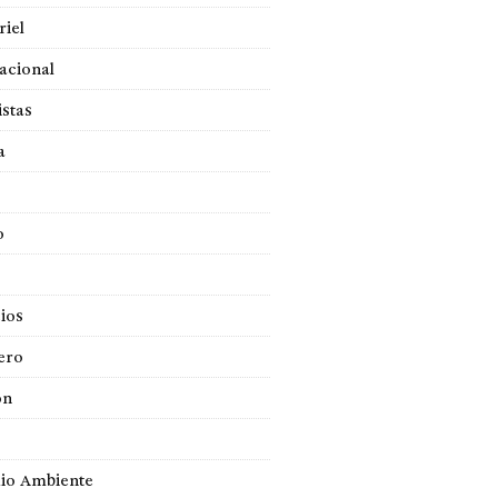
iel
acional
istas
a
o
ios
ero
ón
io Ambiente