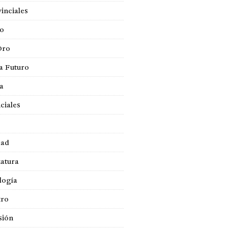
inciales
so
Oro
a Futuro
ca
ciales
dad
atura
logía
tro
sión