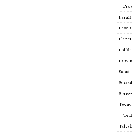
Prov
Paraí
Peso 
Planet
Políti
Provin
Salud
Socie
Sprezz
Tecno
Tea
Televi