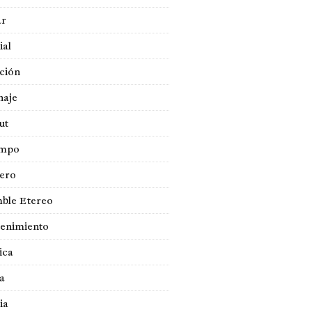
ar
ial
ción
naje
ut
empo
jero
ble Etereo
tenimiento
ica
a
ia