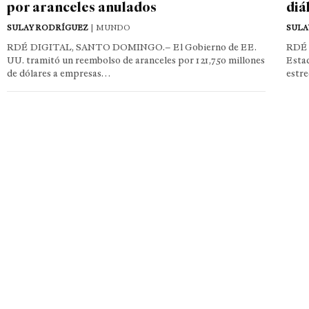
por aranceles anulados
diá
SULAY RODRÍGUEZ
| MUNDO
SULA
RDÉ DIGITAL, SANTO DOMINGO.– El Gobierno de EE.
RDÉ 
UU. tramitó un reembolso de aranceles por 121,750 millones
Estad
de dólares a empresas…
estr