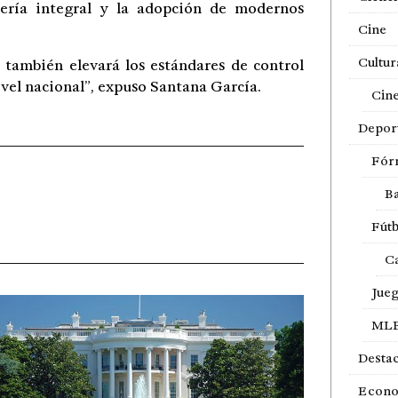
iería integral y la adopción de modernos
Cine
Cultur
e también elevará los estándares de control
vel nacional”, expuso Santana García.
Cin
Depor
Fór
Ba
Fútb
Ca
Jue
ML
Desta
Econ