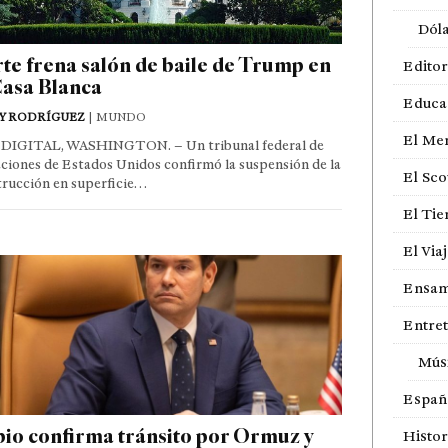
Dól
te frena salón de baile de Trump en
Editor
Casa Blanca
Educa
Y RODRÍGUEZ
| MUNDO
El Me
DIGITAL, WASHINGTON. – Un tribunal federal de
ciones de Estados Unidos confirmó la suspensión de la
El Sco
trucción en superficie…
El Ti
El Via
Ensam
Entre
Mús
Españ
io confirma tránsito por Ormuz y
Histor