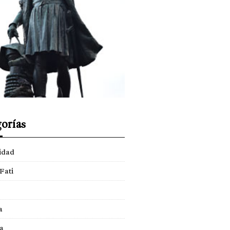
orías
idad
Fati
a
a