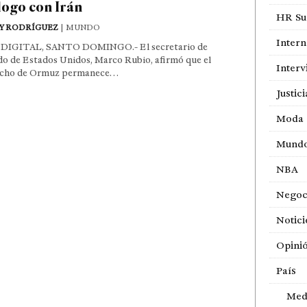
logo con Irán
HR Sur
Y RODRÍGUEZ
| MUNDO
Intern
DIGITAL, SANTO DOMINGO.- El secretario de
o de Estados Unidos, Marco Rubio, afirmó que el
Interv
echo de Ormuz permanece…
Justici
Moda
Mund
NBA
Negoc
Notici
Opini
País
Med