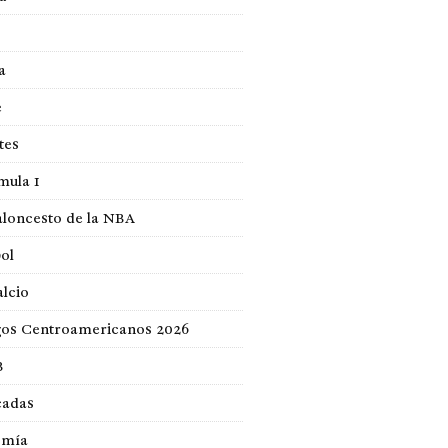
a
e
tes
mula 1
loncesto de la NBA
ol
lcio
gos Centroamericanos 2026
B
cadas
omía