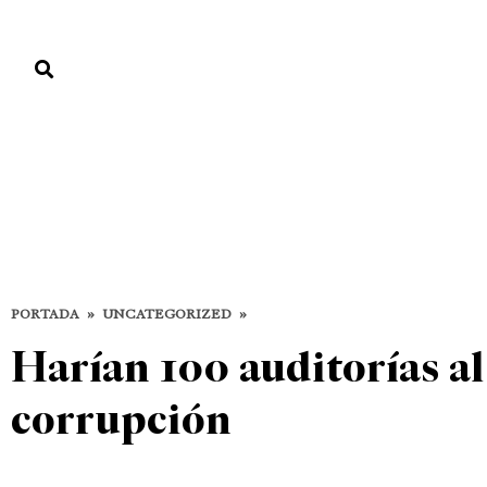
PORTADA
PAÍS
ECONOMÍA
POLÍTICA
JUSTICIA
MUNDO
Uncategorized
ACTUALIDAD
MUNDO
UNCATEGORIZED
PORTADA
»
UNCATEGORIZED
»
Harían 100 auditorías al
corrupción