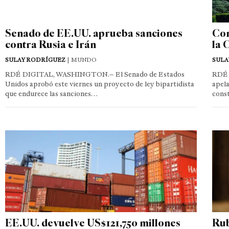
Senado de EE.UU. aprueba sanciones
Cor
contra Rusia e Irán
la 
SULAY RODRÍGUEZ
| MUNDO
SULA
RDÉ DIGITAL, WASHINGTON.– El Senado de Estados
RDÉ 
Unidos aprobó este viernes un proyecto de ley bipartidista
apela
que endurece las sanciones…
cons
EE.UU. devuelve US$121,750 millones
Rub