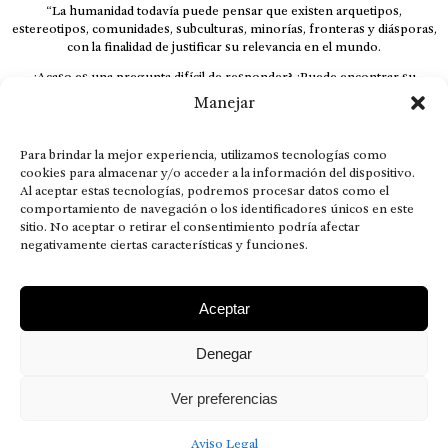
“La humanidad todavía puede pensar que existen arquetipos,
estereotipos, comunidades, subculturas, minorías, fronteras y diásporas,
con la finalidad de justificar su relevancia en el mundo.
¿Acaso es una pregunta difícil de responder? ¿Puede encontrar su
respuesta al instante, otorgando al receptor cuestionado espacio y
Manejar
velocidad suficiente para responder correctamente? De no ser así, el que
calla otorga.
Para brindar la mejor experiencia, utilizamos tecnologías como
El concepto de familia no está limitado exclusivamente a la sangre; seres
cookies para almacenar y/o acceder a la información del dispositivo.
que surgen en nuestro diario vivir suelen pesar más que los
Al aceptar estas tecnologías, podremos procesar datos como el
emparentados. Más bien, el apego de estas dos versiones de seres
comportamiento de navegación o los identificadores únicos en este
queridos mueve ideales provenientes de sus vivencias.
sitio. No aceptar o retirar el consentimiento podría afectar
negativamente ciertas características y funciones.
This is for nuestra gente.” – HRSuriel
Aceptar
Denegar
AVISO LEGAL
POLÍTICA DE PRIVACIDAD
MISIÓN VISIÓN VALORES
CONTACTOS
Ver preferencias
2026 RDÉ Digital, todos los derechos reservados.
Aviso Legal