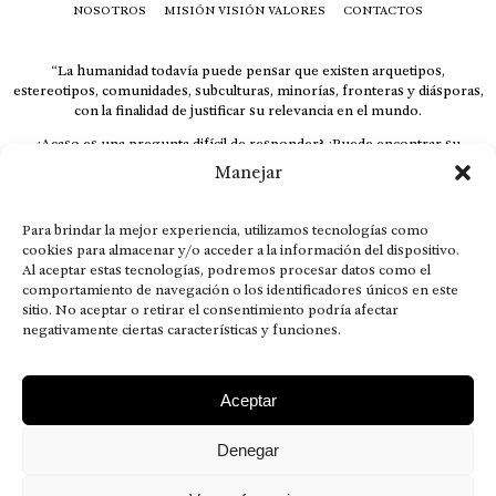
NOSOTROS
MISIÓN VISIÓN VALORES
CONTACTOS
“La humanidad todavía puede pensar que existen arquetipos,
estereotipos, comunidades, subculturas, minorías, fronteras y diásporas,
con la finalidad de justificar su relevancia en el mundo.
¿Acaso es una pregunta difícil de responder? ¿Puede encontrar su
respuesta al instante, otorgando al receptor cuestionado espacio y
Manejar
velocidad suficiente para responder correctamente? De no ser así, el que
calla otorga.
Para brindar la mejor experiencia, utilizamos tecnologías como
El concepto de familia no está limitado exclusivamente a la sangre; seres
cookies para almacenar y/o acceder a la información del dispositivo.
que surgen en nuestro diario vivir suelen pesar más que los
Al aceptar estas tecnologías, podremos procesar datos como el
emparentados. Más bien, el apego de estas dos versiones de seres
comportamiento de navegación o los identificadores únicos en este
queridos mueve ideales provenientes de sus vivencias.
sitio. No aceptar o retirar el consentimiento podría afectar
This is for nuestra gente.” – HRSuriel
negativamente ciertas características y funciones.
Aceptar
Denegar
AVISO LEGAL
POLÍTICA DE PRIVACIDAD