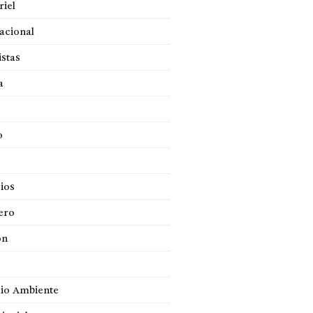
iel
acional
istas
a
o
ios
ero
ón
io Ambiente