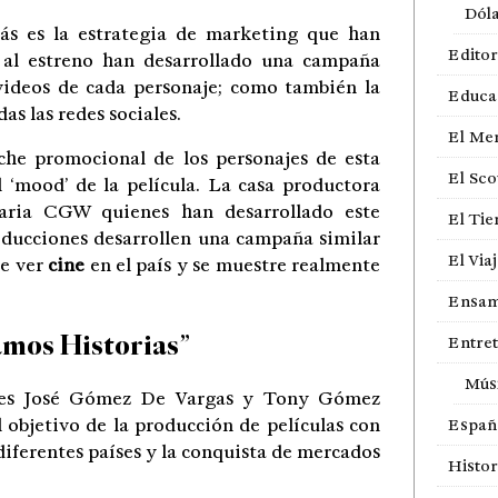
Dól
ás es la estrategia de marketing que han
Editor
 al estreno han desarrollado una campaña
 videos de cada personaje; como también la
Educa
as las redes sociales.
El Me
iche promocional de los personajes de esta
El Sco
l ‘mood’ de la película. La casa productora
taria CGW quienes han desarrollado este
El Ti
oducciones desarrollen una campaña similar
El Via
de ver
cine
en el país y se muestre realmente
.
Ensam
mos Historias”
Entre
Mús
ores José Gómez De Vargas y Tony Gómez
l objetivo de la producción de películas con
Españ
iferentes países y la conquista de mercados
Histor