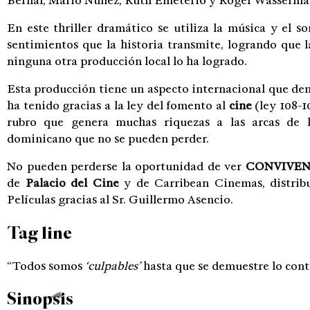
Bernal, Mario Núñez, Ruth Emeterio y Roger Wasserma
En este thriller dramático se utiliza la música y el 
sentimientos que la historia transmite, logrando que 
ninguna otra producción local lo ha logrado.
Esta producción tiene un aspecto internacional que de
ha tenido gracias a la ley del fomento al
cine
(ley 108-1
rubro que genera muchas riquezas a las arcas de l
dominicano que no se pueden perder.
No pueden perderse la oportunidad de ver
CONVIVEN
de
Palacio del Cine
y de Carribean Cinemas, distribu
Películas gracias al Sr. Guillermo Asencio.
Tag line
“Todos somos
‘culpables’
hasta que se demuestre lo cont
Sinopsis