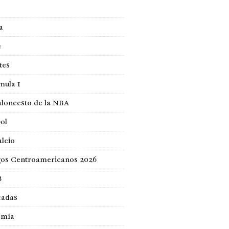
a
e
tes
mula 1
loncesto de la NBA
ol
lcio
gos Centroamericanos 2026
B
cadas
omía