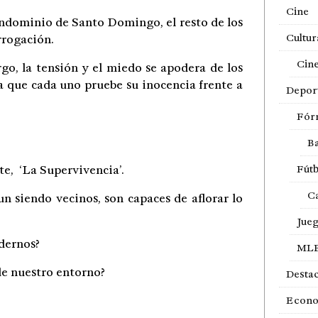
Cine
ondominio de Santo Domingo, el resto de los
Cultur
rrogación.
Cin
rgo, la tensión y el miedo se apodera de los
a que cada uno pruebe su inocencia frente a
Depor
Fór
Ba
e, ‘La Supervivencia’.
Fútb
Ca
n siendo vecinos, son capaces de aflorar lo
Jue
ndernos?
ML
de nuestro entorno?
Desta
Econ