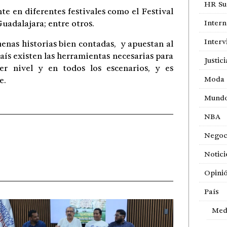
HR Sur
te en diferentes festivales como el Festival
uadalajara; entre otros.
Intern
Interv
enas historias bien contadas, y apuestan al
país existen las herramientas necesarias para
Justici
r nivel y en todos los escenarios, y es
Moda
e.
Mund
NBA
Negoc
Notici
Opini
País
Med