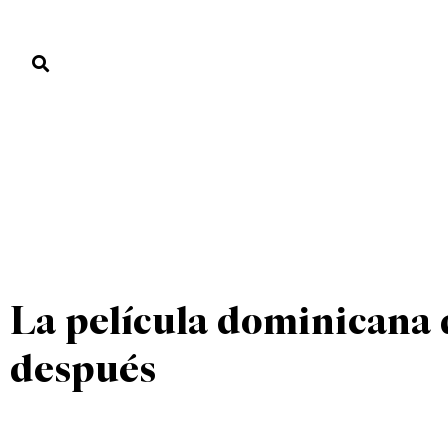
PORTADA
PAÍS
ECONOMÍA
POLÍTICA
JUSTICIA
MUNDO
AMOR FATI
CULTURA
PORTADA
»
AMOR FATI
»
La película dominicana 
después