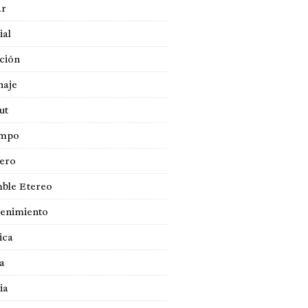
ar
ial
ción
naje
ut
empo
jero
ble Etereo
tenimiento
ica
a
ia