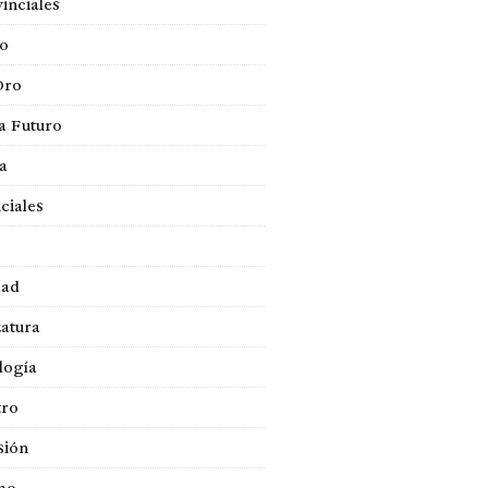
inciales
so
Oro
a Futuro
ca
ciales
dad
atura
logía
tro
sión