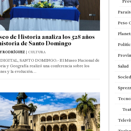
Prov
Paraí
Peso 
Planet
eo de Historia analiza los 528 años
historia de Santo Domingo
Políti
Y RODRÍGUEZ
| CULTURA
Provin
DIGITAL, SANTO DOMINGO.- El Museo Nacional de
ria y Geografía realizó una conferencia sobre los
Salud
nes y la evolución…
Socie
Sprezz
Tecno
Tea
Televi