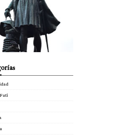
orías
idad
Fati
a
a