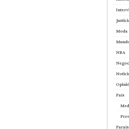
Interv
Justici
Moda
Mund
NBA
Negoc
Notici
Opini
País
Med
Prov
Paraí