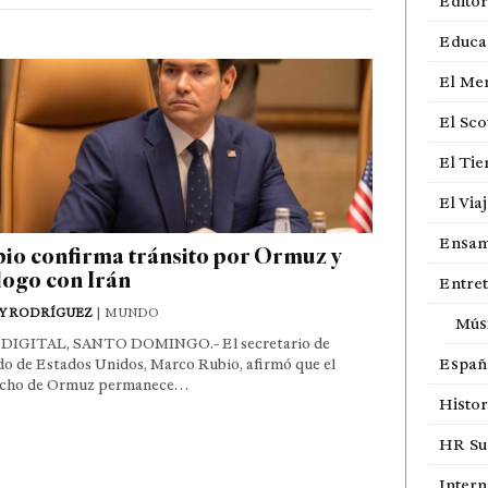
Editor
Educa
El Me
El Sco
El Ti
El Via
Ensam
io confirma tránsito por Ormuz y
logo con Irán
Entre
Y RODRÍGUEZ
| MUNDO
Mús
DIGITAL, SANTO DOMINGO.- El secretario de
Españ
o de Estados Unidos, Marco Rubio, afirmó que el
echo de Ormuz permanece…
Histor
HR Sur
Intern