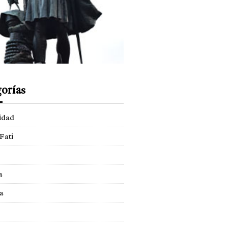
orías
idad
Fati
a
a