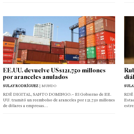
EE.UU. devuelve US$121,750 millones
Rub
por aranceles anulados
diá
SULAY RODRÍGUEZ
| MUNDO
SULA
RDÉ DIGITAL, SANTO DOMINGO.– El Gobierno de EE.
RDÉ 
UU. tramitó un reembolso de aranceles por 121,750 millones
Estad
de dólares a empresas…
estr