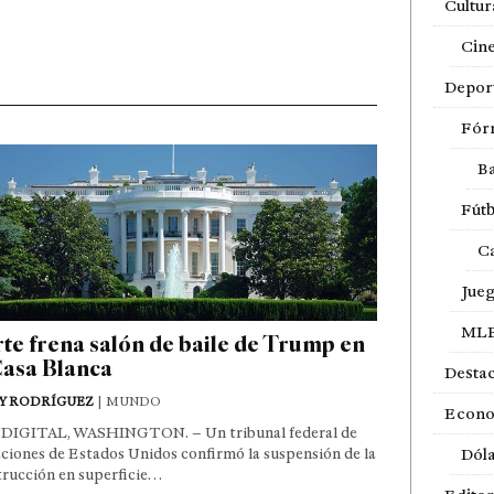
Cultur
Cin
Depor
Fór
Ba
Fútb
Ca
Jue
ML
te frena salón de baile de Trump en
Casa Blanca
Desta
Y RODRÍGUEZ
| MUNDO
Econ
DIGITAL, WASHINGTON. – Un tribunal federal de
ciones de Estados Unidos confirmó la suspensión de la
Dól
trucción en superficie…