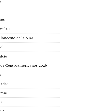
a
e
tes
mula 1
loncesto de la NBA
ol
lcio
gos Centroamericanos 2026
B
cadas
omía
ar