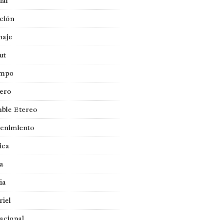
ial
ción
naje
ut
empo
jero
ble Etereo
tenimiento
ica
a
ia
iel
acional