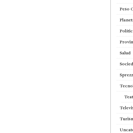
Peso 
Planet
Políti
Provin
Salud
Socie
Sprezz
Tecno
Tea
Televi
Turis
Uncat