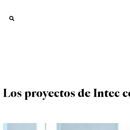
PORTADA
PAÍS
ECONOMÍA
POLÍTICA
JUSTICIA
MUNDO
MUNDO
UNCATEGORIZED
PORTADA
»
MUNDO
»
Los proyectos de Intec c