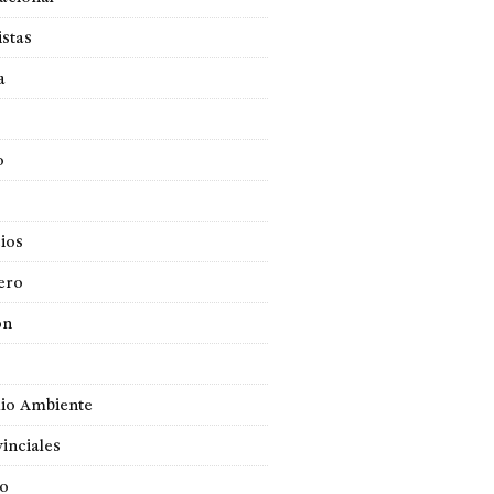
istas
a
o
ios
ero
ón
io Ambiente
inciales
so