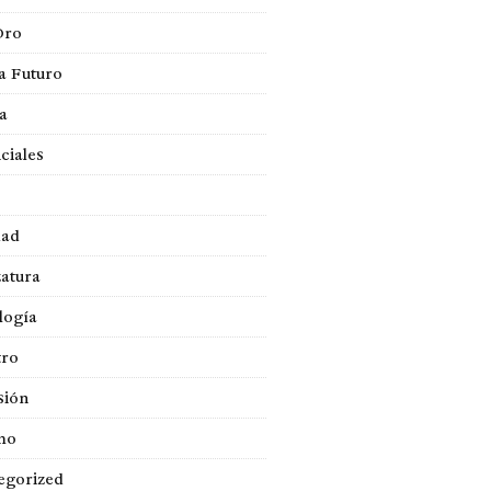
Oro
a Futuro
ca
ciales
dad
atura
logía
tro
sión
mo
egorized