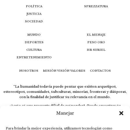
POLÍTICA
SPREZZATURA
JUSTICIA
SOCIEDAD
MUNDO
EL MENAJE
DEPORTES
PESO ORO
CULTURA
HR SURIEL
ENTRETENIMIENTO
NOSOTROS
MISIÓN VISIÓN VALORES
CONTACTOS
“La humanidad todavía puede pensar que existen arquetipos,
estereotipos, comunidades, subculturas, minorías, fronteras y diásporas,
con la finalidad de justificar su relevancia en el mundo.
¿Acaso es una pregunta difícil de responder? ¿Puede encontrar su
respuesta al instante, otorgando al receptor cuestionado espacio y
Manejar
velocidad suficiente para responder correctamente? De no ser así, el que
calla otorga.
Para brindar la mejor experiencia, utilizamos tecnologías como