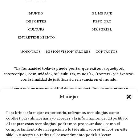
MUNDO
EL MENAJE
DEPORTES
PESO ORO
CULTURA
HR SURIEL
ENTRETENIMIENTO
NOSOTROS
MISIÓN VISIÓN VALORES
CONTACTOS
“La humanidad todavía puede pensar que existen arquetipos,
estereotipos, comunidades, subculturas, minorías, fronteras y diásporas,
con la finalidad de justificar su relevancia en el mundo.
¿Acaso es una pregunta difícil de responder? ¿Puede encontrar su
respuesta al instante, otorgando al receptor cuestionado espacio y
Manejar
velocidad suficiente para responder correctamente? De no ser así, el que
calla otorga.
Para brindar la mejor experiencia, utilizamos tecnologías como
El concepto de familia no está limitado exclusivamente a la sangre; seres
cookies para almacenar y/o acceder a la información del dispositivo.
que surgen en nuestro diario vivir suelen pesar más que los
Al aceptar estas tecnologías, podremos procesar datos como el
emparentados. Más bien, el apego de estas dos versiones de seres
comportamiento de navegación o los identificadores únicos en este
queridos mueve ideales provenientes de sus vivencias.
sitio. No aceptar o retirar el consentimiento podría afectar