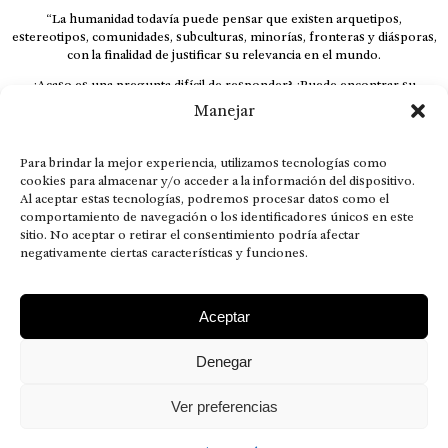
“La humanidad todavía puede pensar que existen arquetipos,
estereotipos, comunidades, subculturas, minorías, fronteras y diásporas,
con la finalidad de justificar su relevancia en el mundo.
¿Acaso es una pregunta difícil de responder? ¿Puede encontrar su
respuesta al instante, otorgando al receptor cuestionado espacio y
Manejar
velocidad suficiente para responder correctamente? De no ser así, el que
calla otorga.
Para brindar la mejor experiencia, utilizamos tecnologías como
El concepto de familia no está limitado exclusivamente a la sangre; seres
cookies para almacenar y/o acceder a la información del dispositivo.
que surgen en nuestro diario vivir suelen pesar más que los
Al aceptar estas tecnologías, podremos procesar datos como el
emparentados. Más bien, el apego de estas dos versiones de seres
comportamiento de navegación o los identificadores únicos en este
queridos mueve ideales provenientes de sus vivencias.
sitio. No aceptar o retirar el consentimiento podría afectar
negativamente ciertas características y funciones.
This is for nuestra gente.” – HRSuriel
Aceptar
Denegar
AVISO LEGAL
POLÍTICA DE PRIVACIDAD
MISIÓN VISIÓN VALORES
CONTACTOS
Ver preferencias
2026 RDÉ Digital, todos los derechos reservados.