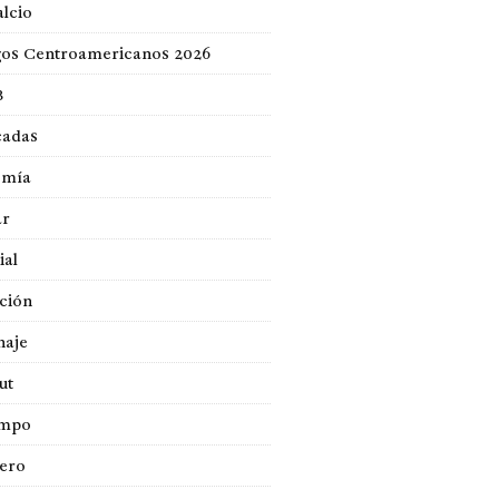
lcio
gos Centroamericanos 2026
B
cadas
omía
ar
ial
ción
naje
ut
empo
jero