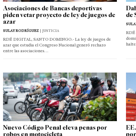
Asociaciones de Bancas deportivas
Dah
piden vetar proyecto de ley de juegos de
de 
azar
SULA
SULAY RODRÍGUEZ
| JUSTICIA
RDÉ 
domin
RDÉ DIGITAL, SANTO DOMINGO.- La ley de juegos de
halte
azar que estudia el Congreso Nacional generó rechazo
entre las asociaciones…
Nuevo Código Penal eleva penas por
EE.
robos en motocicleta
por