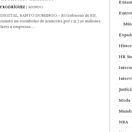
Ensam
Y RODRÍGUEZ
| MUNDO
Entre
DIGITAL, SANTO DOMINGO.– El Gobierno de EE.
ramitó un reembolso de aranceles por 121,750 millones
Mús
ólares a empresas…
Españ
Histor
HR Sur
Intern
Interv
Justici
Moda
Mund
NBA