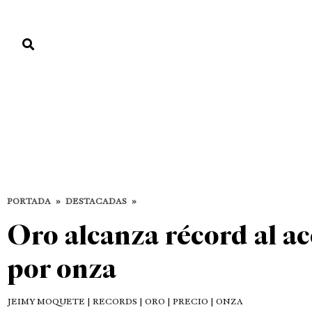
PORTADA
PAÍS
ECONOMÍA
POLÍTICA
JUSTICIA
MUNDO
Destacadas
DESTACADAS
ECONOMÍA
MUNDO
PORTADA
»
DESTACADAS
»
Oro alcanza récord al ac
por onza
JEIMY MOQUETE
| RECORDS | ORO | PRECIO | ONZA