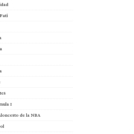
idad
Fati
a
a
a
e
tes
mula 1
loncesto de la NBA
ol