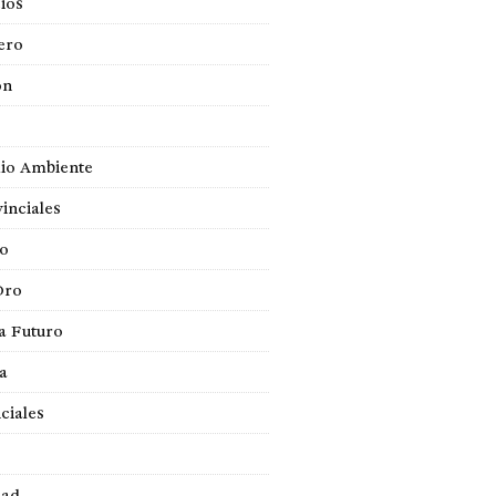
ios
ero
ón
io Ambiente
inciales
so
Oro
a Futuro
ca
ciales
dad