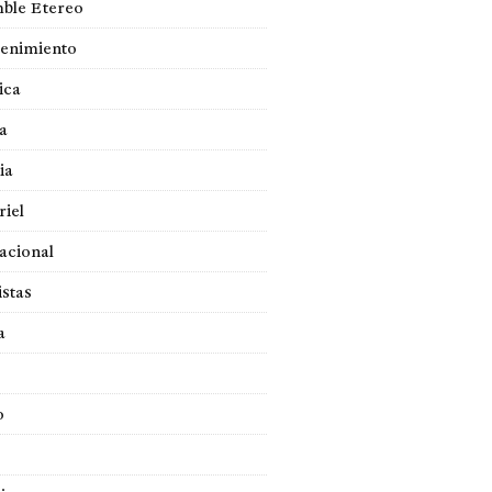
ble Etereo
tenimiento
ica
a
ia
iel
acional
istas
a
o