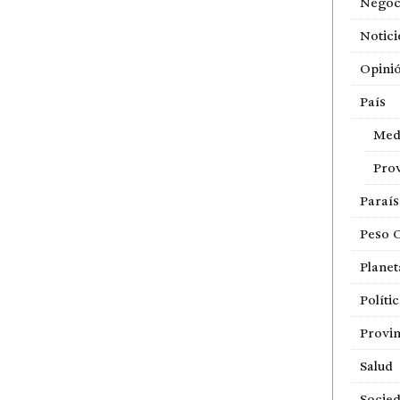
Negoc
Notici
Opini
País
Med
Prov
Paraí
Peso 
Planet
Políti
Provin
Salud
Socie