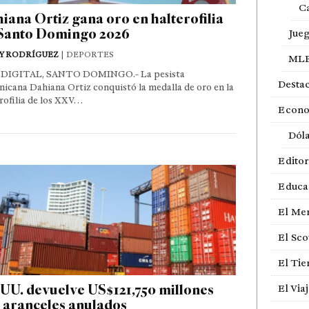
Ca
iana Ortiz gana oro en halterofilia
Santo Domingo 2026
Jue
Y RODRÍGUEZ
| DEPORTES
ML
DIGITAL, SANTO DOMINGO.- La pesista
Desta
icana Dahiana Ortiz conquistó la medalla de oro en la
rofilia de los XXV…
Econ
Dól
Editor
Educa
El Me
El Sco
El Ti
UU. devuelve US$121,750 millones
El Via
 aranceles anulados