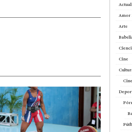
Actual
Amor 
Arte
Babeli
Cienci
Cine
Cultur
Cin
Depor
Fór
Ba
Fútb