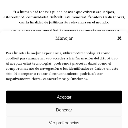
“La humanidad todavía puede pensar que existen arquetipos,
estereotipos, comunidades, subculturas, minorías, fronteras y diásporas,
con la finalidad de justificar su relevancia en el mundo.
¿Acaso es una pregunta difícil de responder? ¿Puede encontrar su
respuesta al instante, otorgando al receptor cuestionado espacio y
Manejar
velocidad suficiente para responder correctamente? De no ser así, el que
calla otorga.
Para brindar la mejor experiencia, utilizamos tecnologías como
El concepto de familia no está limitado exclusivamente a la sangre; seres
cookies para almacenar y/o acceder a la información del dispositivo.
que surgen en nuestro diario vivir suelen pesar más que los
Al aceptar estas tecnologías, podremos procesar datos como el
emparentados. Más bien, el apego de estas dos versiones de seres
comportamiento de navegación o los identificadores únicos en este
queridos mueve ideales provenientes de sus vivencias.
sitio. No aceptar o retirar el consentimiento podría afectar
negativamente ciertas características y funciones.
This is for nuestra gente.” – HRSuriel
Aceptar
Denegar
AVISO LEGAL
POLÍTICA DE PRIVACIDAD
MISIÓN VISIÓN VALORES
CONTACTOS
Ver preferencias