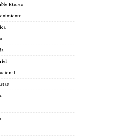
ble Etereo
tenimiento
ica
a
ia
iel
acional
istas
a
o