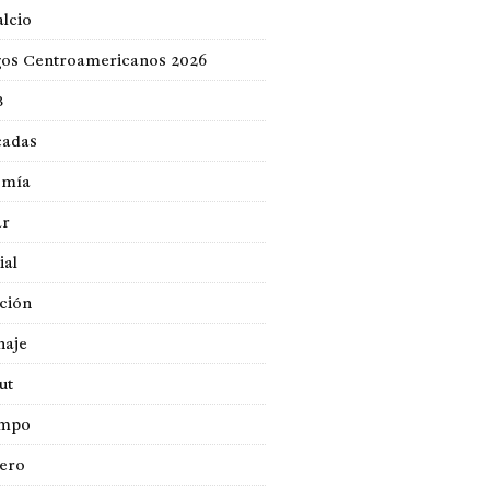
lcio
gos Centroamericanos 2026
B
cadas
omía
ar
ial
ción
naje
ut
empo
jero