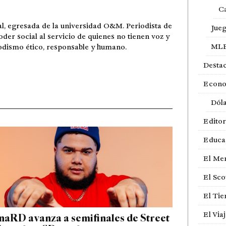
Ca
l, egresada de la universidad O&M. Periodista de
Jue
er social al servicio de quienes no tienen voz y
ML
iodismo ético, responsable y humano.
Desta
Econ
Dól
Editor
Educa
El Me
El Sco
El Ti
El Via
aRD avanza a semifinales de Street