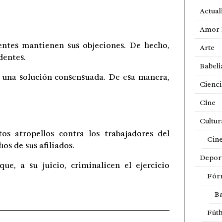
Actual
Amor 
gentes mantienen sus objeciones. De hecho,
Arte
dentes.
Babeli
n una solución consensuada. De esa manera,
Cienci
Cine
Cultur
os atropellos contra los trabajadores del
Cin
os de sus afiliados.
Depor
e, a su juicio, criminalicen el ejercicio
Fór
Ba
Fútb