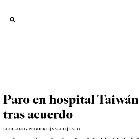
PORTADA
PAÍS
ECONOMÍA
POLÍTICA
JUSTICIA
MUNDO
DESTACADAS
PAÍS
PORTADA
»
DESTACADAS
»
Paro en hospital Taiwá
tras acuerdo
LUCILANDY PEGUERO
| SALUD | PARO