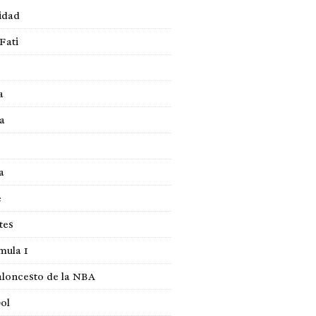
idad
Fati
a
a
a
e
tes
mula 1
loncesto de la NBA
ol