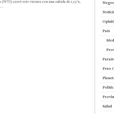
 (WTI) cerró este viernes con una subida de 1,15 %,
Negoc
a…
Notici
Opini
País
Med
Prov
Paraí
Peso 
Planet
Políti
Provin
Salud