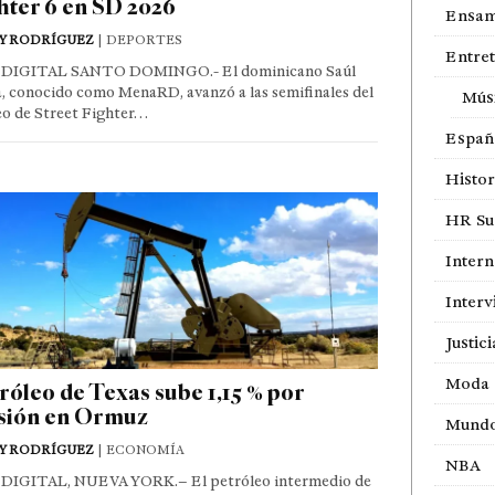
hter 6 en SD 2026
Ensam
Y RODRÍGUEZ
| DEPORTES
Entre
DIGITAL SANTO DOMINGO.- El dominicano Saúl
, conocido como MenaRD, avanzó a las semifinales del
Mús
eo de Street Fighter…
Españ
Histor
HR Sur
Intern
Interv
Justici
Moda
róleo de Texas sube 1,15 % por
sión en Ormuz
Mund
Y RODRÍGUEZ
| ECONOMÍA
NBA
DIGITAL, NUEVA YORK.– El petróleo intermedio de