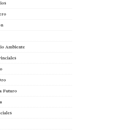
ios
ero
ón
io Ambiente
inciales
so
Oro
a Futuro
ca
ciales