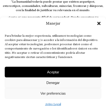
“La humanidad todavía puede pensar que existen arquetipos,
estereotipos, comunidades, subculturas, minorías, fronteras y diásporas,
con la finalidad de justificar su relevancia en el mundo.
¿Acaso es una pregunta difícil de responder? ¿Puede encontrar su
respuesta al instante, otorgando al receptor cuestionado espacio y
Manejar
velocidad suficiente para responder correctamente? De no ser así, el que
calla otorga.
Para brindar la mejor experiencia, utilizamos tecnologías como
El concepto de familia no está limitado exclusivamente a la sangre; seres
cookies para almacenar y/o acceder a la información del dispositivo.
que surgen en nuestro diario vivir suelen pesar más que los
Al aceptar estas tecnologías, podremos procesar datos como el
emparentados. Más bien, el apego de estas dos versiones de seres
comportamiento de navegación o los identificadores únicos en este
queridos mueve ideales provenientes de sus vivencias.
sitio. No aceptar o retirar el consentimiento podría afectar
This is for nuestra gente.” – HRSuriel
negativamente ciertas características y funciones.
Aceptar
Denegar
AVISO LEGAL
POLÍTICA DE PRIVACIDAD
MISIÓN VISIÓN VALORES
CONTACTOS
Ver preferencias
2026 RDÉ Digital, todos los derechos reservados.
Aviso Legal