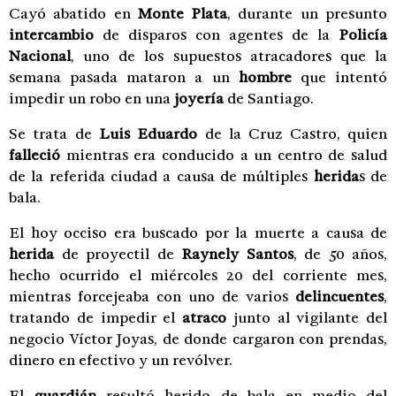
Cayó abatido en
Monte Plata
, durante un presunto
intercambio
de disparos con agentes de la
Policía
Nacional
, uno de los supuestos atracadores que la
semana pasada mataron a un
hombre
que intentó
impedir un robo en una
joyería
de Santiago.
Se trata de
Luis Eduardo
de la Cruz Castro, quien
falleció
mientras era conducido a un centro de salud
de la referida ciudad a causa de múltiples
herida
s de
bala.
El hoy occiso era buscado por la muerte a causa de
herida
de proyectil de
Raynely Santos
, de 50 años,
hecho ocurrido el miércoles 20 del corriente mes,
mientras forcejeaba con uno de varios
delincuentes
,
tratando de impedir el
atraco
junto al vigilante del
negocio Víctor Joyas, de donde cargaron con prendas,
dinero en efectivo y un revólver.
El
guardián
resultó herido de bala en medio del