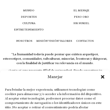
MUNDO
EL MENAJE
DEPORTES
PESO ORO
CULTURA
HR SURIEL
ENTRETENIMIENTO
NOSOTROS
MISIÓN VISIÓN VALORES
CONTACTOS
“La humanidad todavía puede pensar que existen arquetipos,
estereotipos, comunidades, subculturas, minorías, fronteras y diásporas,
con la finalidad de justificar su relevancia en el mundo.
¿Acaso es una pregunta difícil de responder? ¿Puede encontrar su
respuesta al instante, otorgando al receptor cuestionado espacio y
Manejar
velocidad suficiente para responder correctamente? De no ser así, el que
calla otorga.
Para brindar la mejor experiencia, utilizamos tecnologías como
El concepto de familia no está limitado exclusivamente a la sangre; seres
cookies para almacenar y/o acceder a la información del dispositivo.
que surgen en nuestro diario vivir suelen pesar más que los
Al aceptar estas tecnologías, podremos procesar datos como el
emparentados. Más bien, el apego de estas dos versiones de seres
comportamiento de navegación o los identificadores únicos en este
queridos mueve ideales provenientes de sus vivencias.
sitio. No aceptar o retirar el consentimiento podría afectar