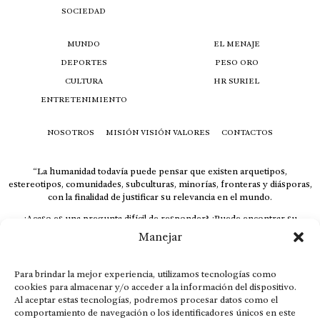
SOCIEDAD
MUNDO
EL MENAJE
DEPORTES
PESO ORO
CULTURA
HR SURIEL
ENTRETENIMIENTO
NOSOTROS
MISIÓN VISIÓN VALORES
CONTACTOS
“La humanidad todavía puede pensar que existen arquetipos,
estereotipos, comunidades, subculturas, minorías, fronteras y diásporas,
con la finalidad de justificar su relevancia en el mundo.
¿Acaso es una pregunta difícil de responder? ¿Puede encontrar su
respuesta al instante, otorgando al receptor cuestionado espacio y
Manejar
velocidad suficiente para responder correctamente? De no ser así, el que
calla otorga.
Para brindar la mejor experiencia, utilizamos tecnologías como
El concepto de familia no está limitado exclusivamente a la sangre; seres
cookies para almacenar y/o acceder a la información del dispositivo.
que surgen en nuestro diario vivir suelen pesar más que los
Al aceptar estas tecnologías, podremos procesar datos como el
emparentados. Más bien, el apego de estas dos versiones de seres
comportamiento de navegación o los identificadores únicos en este
queridos mueve ideales provenientes de sus vivencias.