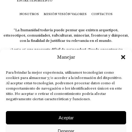
ENTRETENIMIENTO
NOSOTROS
MISIÓN VISIÓN VALORES
CONTACTOS
“La humanidad todavía puede pensar que existen arquetipos,
estereotipos, comunidades, subculturas, minorías, fronteras y diásporas,
con la finalidad de justificar su relevancia en el mundo.
¿Acaso es una pregunta difícil de responder? ¿Puede encontrar su
respuesta al instante, otorgando al receptor cuestionado espacio y
Manejar
velocidad suficiente para responder correctamente? De no ser así, el que
calla otorga.
Para brindar la mejor experiencia, utilizamos tecnologías como
El concepto de familia no está limitado exclusivamente a la sangre; seres
cookies para almacenar y/o acceder a la información del dispositivo.
que surgen en nuestro diario vivir suelen pesar más que los
Al aceptar estas tecnologías, podremos procesar datos como el
emparentados. Más bien, el apego de estas dos versiones de seres
comportamiento de navegación o los identificadores únicos en este
queridos mueve ideales provenientes de sus vivencias.
sitio. No aceptar o retirar el consentimiento podría afectar
This is for nuestra gente.” – HRSuriel
negativamente ciertas características y funciones.
Aceptar
Denegar